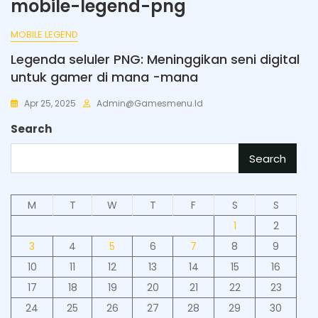
mobile-legend-png
MOBILE LEGEND
Legenda seluler PNG: Meninggikan seni digital
untuk gamer di mana -mana
Apr 25, 2025
Admin@gamesmenu.id
Search
Search
M
T
W
T
F
S
S
1
2
3
4
5
6
7
8
9
10
11
12
13
14
15
16
17
18
19
20
21
22
23
24
25
26
27
28
29
30