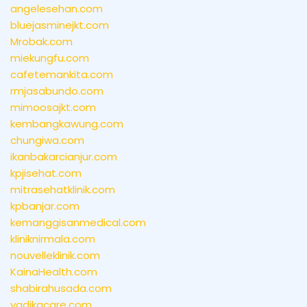
angelesehan.com
bluejasminejkt.com
Mrobak.com
miekungfu.com
cafetemankita.com
rmjasabundo.com
mimoosajkt.com
kembangkawung.com
chungiwa.com
ikanbakarcianjur.com
kpjisehat.com
mitrasehatklinik.com
kpbanjar.com
kemanggisanmedical.com
kliniknirmala.com
nouvelleklinik.com
KainaHealth.com
shabirahusada.com
yadikacare.com