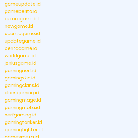
gameupdate.id
gameberita.id
auroragame.id
newgame.id
cosmicgame.id
updategame.id
beritagame.id
worldgame.id
jeniusgame.id
gamingnerf.id
gamingskin.id
gamingclans.id
clansgaming.id
gamingmage.id
gamingmeta.id
nerfgaming.id
gamingtanker.id
gamingfighter.id
gamesmeta.id