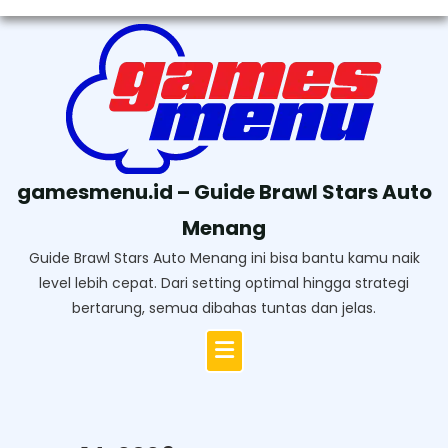
Skip
to
content
gamesmenu.id – Guide Brawl Stars Auto
Menang
Guide Brawl Stars Auto Menang ini bisa bantu kamu naik
level lebih cepat. Dari setting optimal hingga strategi
bertarung, semua dibahas tuntas dan jelas.