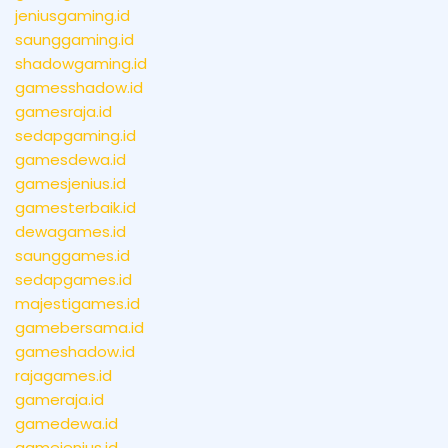
jeniusgaming.id
saunggaming.id
shadowgaming.id
gamesshadow.id
gamesraja.id
sedapgaming.id
gamesdewa.id
gamesjenius.id
gamesterbaik.id
dewagames.id
saunggames.id
sedapgames.id
majestigames.id
gamebersama.id
gameshadow.id
rajagames.id
gameraja.id
gamedewa.id
gamejenius.id