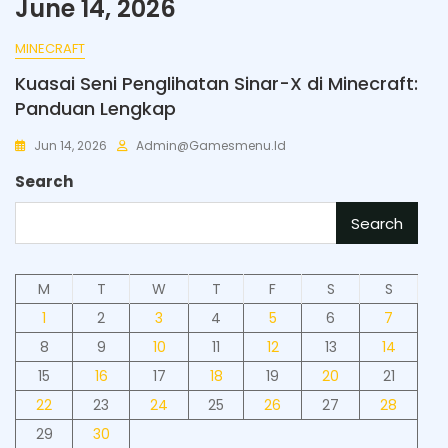
June 14, 2026
MINECRAFT
Kuasai Seni Penglihatan Sinar-X di Minecraft:
Panduan Lengkap
Jun 14, 2026
Admin@gamesmenu.id
Search
Search
M
T
W
T
F
S
S
1
2
3
4
5
6
7
8
9
10
11
12
13
14
15
16
17
18
19
20
21
22
23
24
25
26
27
28
29
30