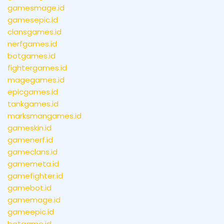
gamesmage.id
gamesepic.id
clansgames.id
nerfgames.id
botgames.id
fightergames.id
magegames.id
epicgames.id
tankgames.id
marksmangames.id
gameskin.id
gamenerf.id
gameclans.id
gamemeta.id
gamefighter.id
gamebot.id
gamemage.id
gameepic.id
botgame.id