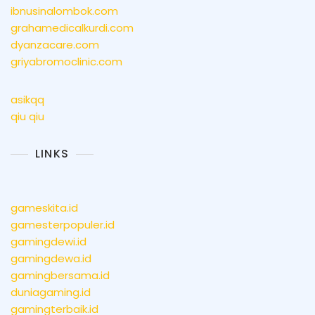
ibnusinalombok.com
grahamedicalkurdi.com
dyanzacare.com
griyabromoclinic.com
asikqq
qiu qiu
LINKS
gameskita.id
gamesterpopuler.id
gamingdewi.id
gamingdewa.id
gamingbersama.id
duniagaming.id
gamingterbaik.id