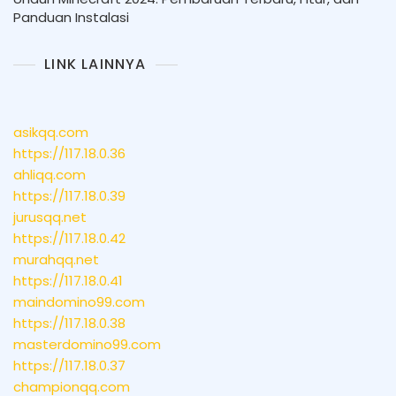
Panduan Instalasi
LINK LAINNYA
asikqq.com
https://117.18.0.36
ahliqq.com
https://117.18.0.39
jurusqq.net
https://117.18.0.42
murahqq.net
https://117.18.0.41
maindomino99.com
https://117.18.0.38
masterdomino99.com
https://117.18.0.37
championqq.com