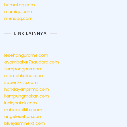
hematqq.com
murniqq.com
menuqq.com
LINK LAINNYA
lesehangurame.com
ayambakar7saudara.com
tempongpns.com
roemahkuliner.com
saoenkkito.com
handayaniprima.com
kampungmakan.com
luckycatck.com
rmbakoelkita.com
angelesehan.com
bluejasminejkt.com