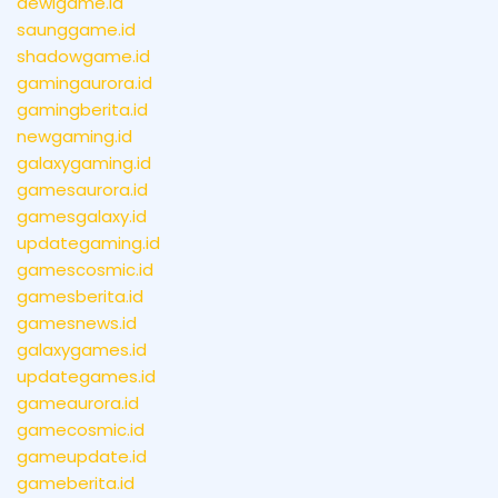
dewigame.id
saunggame.id
shadowgame.id
gamingaurora.id
gamingberita.id
newgaming.id
galaxygaming.id
gamesaurora.id
gamesgalaxy.id
updategaming.id
gamescosmic.id
gamesberita.id
gamesnews.id
galaxygames.id
updategames.id
gameaurora.id
gamecosmic.id
gameupdate.id
gameberita.id