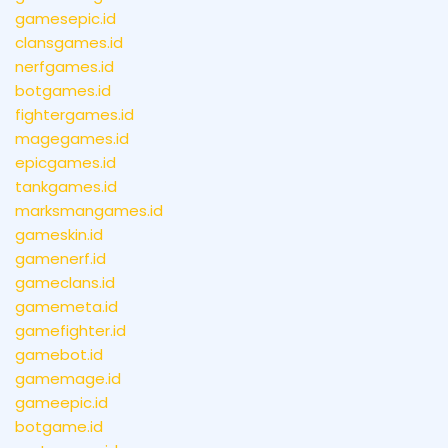
gamesepic.id
clansgames.id
nerfgames.id
botgames.id
fightergames.id
magegames.id
epicgames.id
tankgames.id
marksmangames.id
gameskin.id
gamenerf.id
gameclans.id
gamemeta.id
gamefighter.id
gamebot.id
gamemage.id
gameepic.id
botgame.id