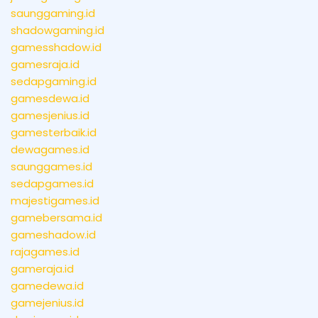
saunggaming.id
shadowgaming.id
gamesshadow.id
gamesraja.id
sedapgaming.id
gamesdewa.id
gamesjenius.id
gamesterbaik.id
dewagames.id
saunggames.id
sedapgames.id
majestigames.id
gamebersama.id
gameshadow.id
rajagames.id
gameraja.id
gamedewa.id
gamejenius.id