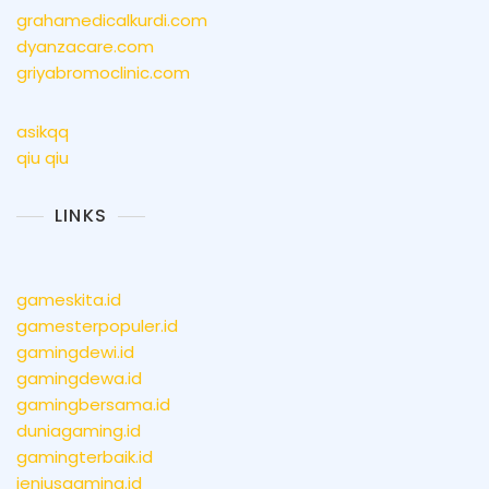
grahamedicalkurdi.com
dyanzacare.com
griyabromoclinic.com
asikqq
qiu qiu
LINKS
gameskita.id
gamesterpopuler.id
gamingdewi.id
gamingdewa.id
gamingbersama.id
duniagaming.id
gamingterbaik.id
jeniusgaming.id