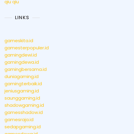
qiu qiu
LINKS
gameskita.id
gamesterpopuler.id
gamingdewi.id
gamingdewa.id
gamingbersama.id
duniagaming.id
gamingterbaik.id
jeniusgaming.id
saunggaming.id
shadowgaming.id
gamesshadow.id
gamesraja.id
sedapgaming.id
gamesdewa.id