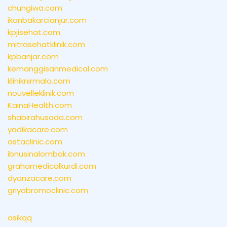
chungiwa.com
ikanbakarcianjur.com
kpjisehat.com
mitrasehatklinik.com
kpbanjar.com
kemanggisanmedical.com
kliniknirmala.com
nouvelleklinik.com
KainaHealth.com
shabirahusada.com
yadikacare.com
astaclinic.com
ibnusinalombok.com
grahamedicalkurdi.com
dyanzacare.com
griyabromoclinic.com
asikqq