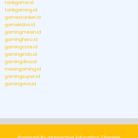
tankgame.id
tankgaming.id
gamestanker.id
gamekidos.id
gamingmesin.id
gaminghero.id
gamingcore.id
gamingindo.id
gamingdiva.id
mesingaming.id
gamingsuper.id
gamingviva.id
Powered By Interactive Education Themes