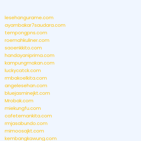
lesehangurame.com
ayambakar7saudara.com
tempongpns.com
roemahkuliner.com
saoenkkito.com
handayaniprima.com
kampungmakan.com
luckycatck.com
rmbakoelkita.com
angelesehan.com
bluejasminejkt.com
Mrobak.com
miekungfu.com
cafetemankita.com
rmjasabundo.com
mimoosajkt.com
kembangkawung.com