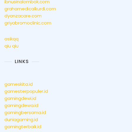
ibnusinalombok.com
grahamedicalkurdi.com
dyanzacare.com
griyabromoclinic.com
asikqq
qiu qiu
LINKS
gameskita.id
gamesterpopuler.id
gamingdewi.id
gamingdewa.id
gamingbersama.id
duniagaming.id
gamingterbaik.id