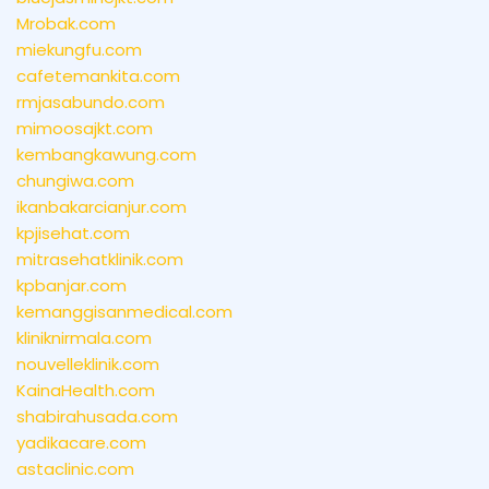
Mrobak.com
miekungfu.com
cafetemankita.com
rmjasabundo.com
mimoosajkt.com
kembangkawung.com
chungiwa.com
ikanbakarcianjur.com
kpjisehat.com
mitrasehatklinik.com
kpbanjar.com
kemanggisanmedical.com
kliniknirmala.com
nouvelleklinik.com
KainaHealth.com
shabirahusada.com
yadikacare.com
astaclinic.com