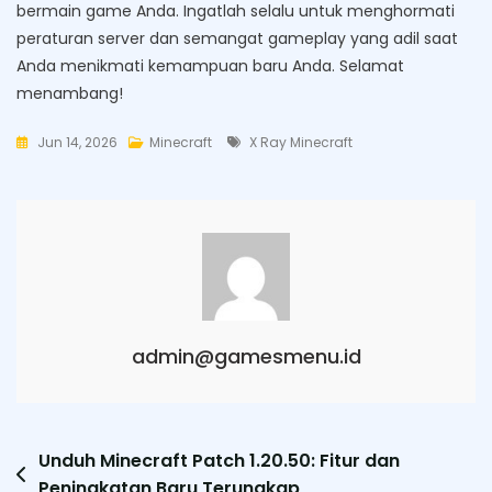
bermain game Anda. Ingatlah selalu untuk menghormati
peraturan server dan semangat gameplay yang adil saat
Anda menikmati kemampuan baru Anda. Selamat
menambang!
Tags
Jun 14, 2026
Minecraft
X Ray Minecraft
admin@gamesmenu.id
Post
Unduh Minecraft Patch 1.20.50: Fitur dan
Peningkatan Baru Terungkap