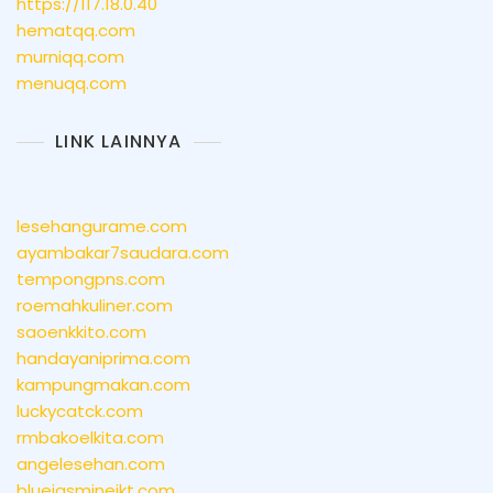
https://117.18.0.40
hematqq.com
murniqq.com
menuqq.com
LINK LAINNYA
lesehangurame.com
ayambakar7saudara.com
tempongpns.com
roemahkuliner.com
saoenkkito.com
handayaniprima.com
kampungmakan.com
luckycatck.com
rmbakoelkita.com
angelesehan.com
bluejasminejkt.com