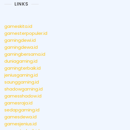
LINKS
gameskita.id
gamesterpopuler.id
gamingdewi.id
gamingdewa.id
gamingbersama.id
duniagaming.id
gamingterbaik.id
jeniusgaming.id
saunggaming.id
shadowgaming.id
gamesshadow.id
gamesraja.id
sedapgaming.id
gamesdewa.id
gamesjenius.id