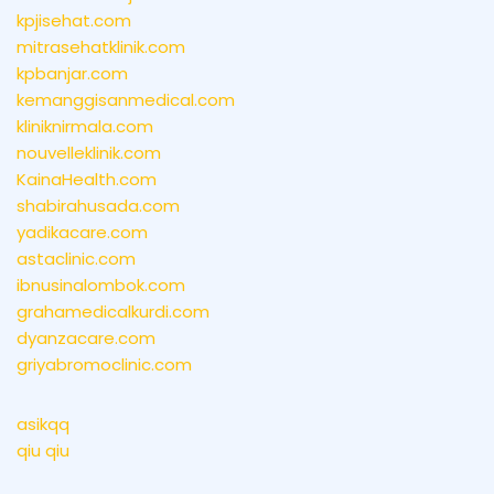
kpjisehat.com
mitrasehatklinik.com
kpbanjar.com
kemanggisanmedical.com
kliniknirmala.com
nouvelleklinik.com
KainaHealth.com
shabirahusada.com
yadikacare.com
astaclinic.com
ibnusinalombok.com
grahamedicalkurdi.com
dyanzacare.com
griyabromoclinic.com
asikqq
qiu qiu