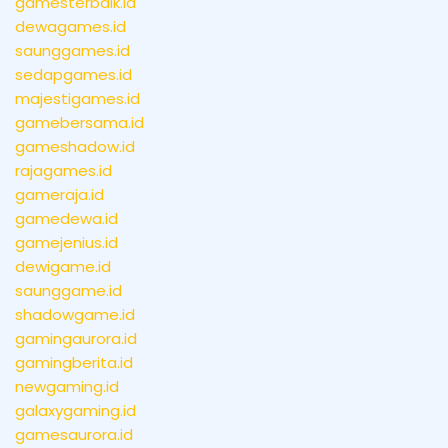
gamesterbaik.id
dewagames.id
saunggames.id
sedapgames.id
majestigames.id
gamebersama.id
gameshadow.id
rajagames.id
gameraja.id
gamedewa.id
gamejenius.id
dewigame.id
saunggame.id
shadowgame.id
gamingaurora.id
gamingberita.id
newgaming.id
galaxygaming.id
gamesaurora.id