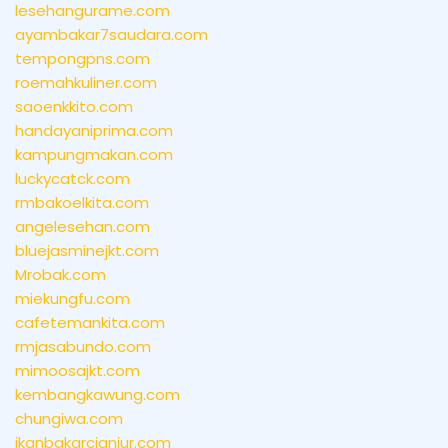
lesehangurame.com
ayambakar7saudara.com
tempongpns.com
roemahkuliner.com
saoenkkito.com
handayaniprima.com
kampungmakan.com
luckycatck.com
rmbakoelkita.com
angelesehan.com
bluejasminejkt.com
Mrobak.com
miekungfu.com
cafetemankita.com
rmjasabundo.com
mimoosajkt.com
kembangkawung.com
chungiwa.com
ikanbakarcianjur.com