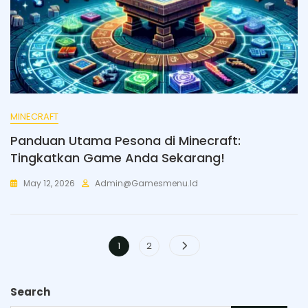
MINECRAFT
Panduan Utama Pesona di Minecraft:
Tingkatkan Game Anda Sekarang!
May 12, 2026
Admin@gamesmenu.id
Posts
Page
Page
1
2
pagination
Search