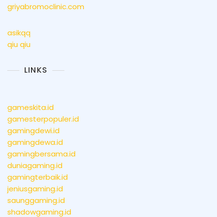
griyabromoclinic.com
asikqq
qiu qiu
LINKS
gameskita.id
gamesterpopuler.id
gamingdewi.id
gamingdewa.id
gamingbersama.id
duniagaming.id
gamingterbaik.id
jeniusgaming.id
saunggaming.id
shadowgaming.id