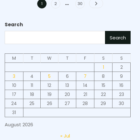
…
Posts
Page
Page
Page
1
2
30
pagination
Search
Search
M
T
W
T
F
S
S
1
2
3
4
5
6
7
8
9
10
11
12
13
14
15
16
17
18
19
20
21
22
23
24
25
26
27
28
29
30
31
August 2026
« Jul