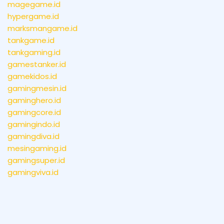
magegame.id
hypergame.id
marksmangame.id
tankgame.id
tankgaming.id
gamestanker.id
gamekidos.id
gamingmesin.id
gaminghero.id
gamingcore.id
gamingindo.id
gamingdiva.id
mesingaming.id
gamingsuper.id
gamingviva.id