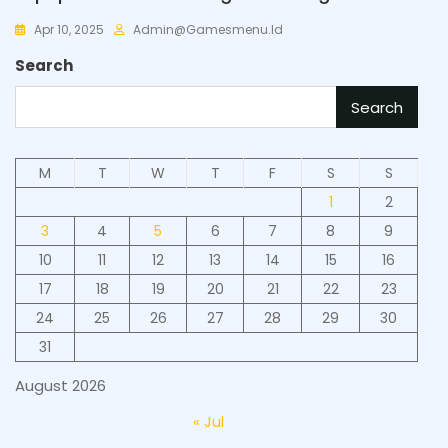
Apr 10, 2025
Admin@gamesmenu.id
Search
Search
M
T
W
T
F
S
S
1
2
3
4
5
6
7
8
9
10
11
12
13
14
15
16
17
18
19
20
21
22
23
24
25
26
27
28
29
30
31
August 2026
« Jul