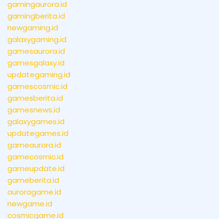
gamingaurora.id
gamingberita.id
newgaming.id
galaxygaming.id
gamesaurora.id
gamesgalaxy.id
updategaming.id
gamescosmic.id
gamesberita.id
gamesnews.id
galaxygames.id
updategames.id
gameaurora.id
gamecosmic.id
gameupdate.id
gameberita.id
auroragame.id
newgame.id
cosmicgame.id