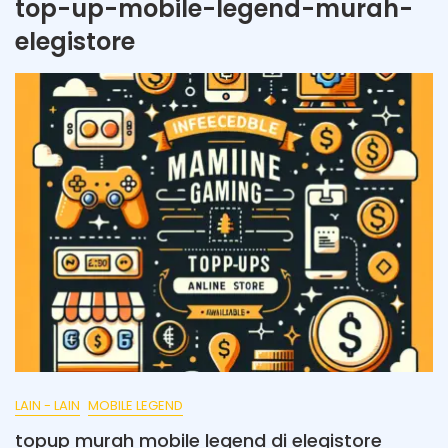
top-up-mobile-legend-murah-
elegistore
LAIN - LAIN
MOBILE LEGEND
topup murah mobile legend di elegistore