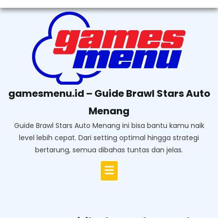
Skip
to
content
gamesmenu.id – Guide Brawl Stars Auto
Menang
Guide Brawl Stars Auto Menang ini bisa bantu kamu naik
level lebih cepat. Dari setting optimal hingga strategi
bertarung, semua dibahas tuntas dan jelas.