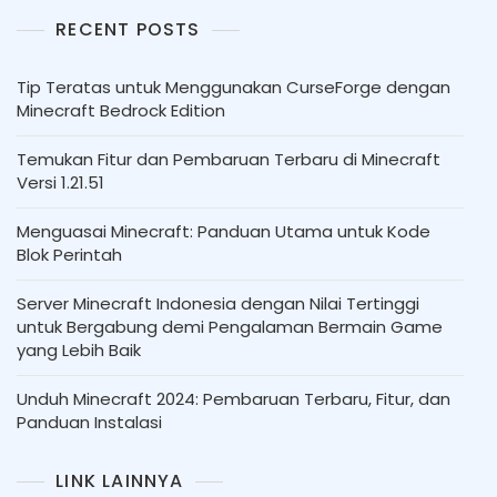
RECENT POSTS
Tip Teratas untuk Menggunakan CurseForge dengan
Minecraft Bedrock Edition
Temukan Fitur dan Pembaruan Terbaru di Minecraft
Versi 1.21.51
Menguasai Minecraft: Panduan Utama untuk Kode
Blok Perintah
Server Minecraft Indonesia dengan Nilai Tertinggi
untuk Bergabung demi Pengalaman Bermain Game
yang Lebih Baik
Unduh Minecraft 2024: Pembaruan Terbaru, Fitur, dan
Panduan Instalasi
LINK LAINNYA