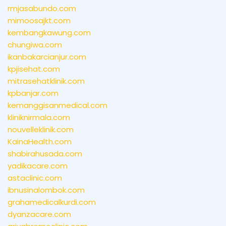
rmjasabundo.com
mimoosajkt.com
kembangkawung.com
chungiwa.com
ikanbakarcianjur.com
kpjisehat.com
mitrasehatklinik.com
kpbanjar.com
kemanggisanmedical.com
kliniknirmala.com
nouvelleklinik.com
KainaHealth.com
shabirahusada.com
yadikacare.com
astaclinic.com
ibnusinalombok.com
grahamedicalkurdi.com
dyanzacare.com