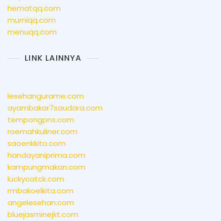
hematqq.com
murniqq.com
menuqq.com
LINK LAINNYA
lesehangurame.com
ayambakar7saudara.com
tempongpns.com
roemahkuliner.com
saoenkkito.com
handayaniprima.com
kampungmakan.com
luckycatck.com
rmbakoelkita.com
angelesehan.com
bluejasminejkt.com