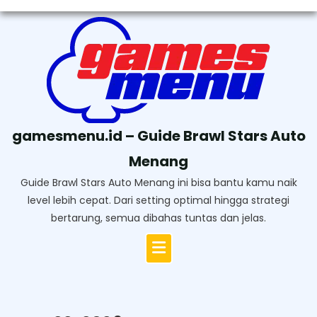
Skip
to
content
gamesmenu.id – Guide Brawl Stars Auto
Menang
Guide Brawl Stars Auto Menang ini bisa bantu kamu naik
level lebih cepat. Dari setting optimal hingga strategi
bertarung, semua dibahas tuntas dan jelas.