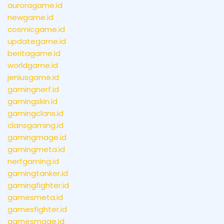
auroragame.id
newgame.id
cosmicgame.id
updategame.id
beritagame.id
worldgame.id
jeniusgame.id
gamingnerf.id
gamingskin.id
gamingclans.id
clansgaming.id
gamingmage.id
gamingmeta.id
nerfgaming.id
gamingtanker.id
gamingfighter.id
gamesmeta.id
gamesfighter.id
gamesmage.id