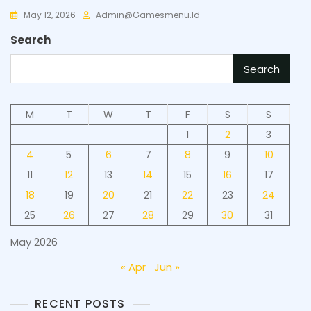
May 12, 2026
Admin@gamesmenu.id
Search
Search
M
T
W
T
F
S
S
1
2
3
4
5
6
7
8
9
10
11
12
13
14
15
16
17
18
19
20
21
22
23
24
25
26
27
28
29
30
31
May 2026
« Apr
Jun »
RECENT POSTS