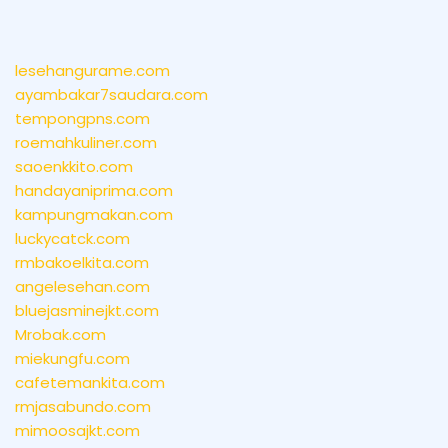
lesehangurame.com
ayambakar7saudara.com
tempongpns.com
roemahkuliner.com
saoenkkito.com
handayaniprima.com
kampungmakan.com
luckycatck.com
rmbakoelkita.com
angelesehan.com
bluejasminejkt.com
Mrobak.com
miekungfu.com
cafetemankita.com
rmjasabundo.com
mimoosajkt.com