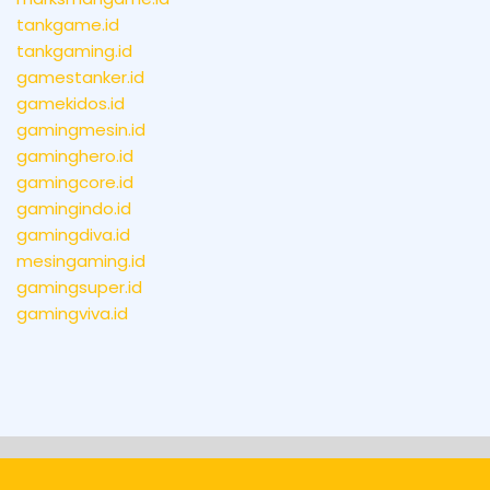
tankgame.id
tankgaming.id
gamestanker.id
gamekidos.id
gamingmesin.id
gaminghero.id
gamingcore.id
gamingindo.id
gamingdiva.id
mesingaming.id
gamingsuper.id
gamingviva.id