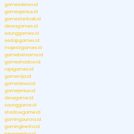
gamesdewa.id
gamesjenius.id
gamesterbaik.id
dewagames.id
saunggames.id
sedapgames.id
majestigames.id
gamebersama.id
gameshadow.id
rajagames.id
gameraja.id
gamedewa.id
gamejenius.id
dewigame.id
saunggame.id
shadowgame.id
gamingaurora.id
gamingberita.id
newgaming.id