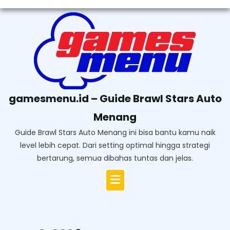
Skip
to
content
gamesmenu.id – Guide Brawl Stars Auto
Menang
Guide Brawl Stars Auto Menang ini bisa bantu kamu naik
level lebih cepat. Dari setting optimal hingga strategi
bertarung, semua dibahas tuntas dan jelas.