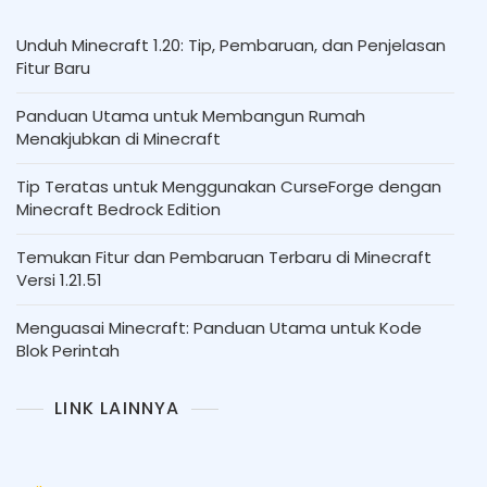
Unduh Minecraft 1.20: Tip, Pembaruan, dan Penjelasan
Fitur Baru
Panduan Utama untuk Membangun Rumah
Menakjubkan di Minecraft
Tip Teratas untuk Menggunakan CurseForge dengan
Minecraft Bedrock Edition
Temukan Fitur dan Pembaruan Terbaru di Minecraft
Versi 1.21.51
Menguasai Minecraft: Panduan Utama untuk Kode
Blok Perintah
LINK LAINNYA