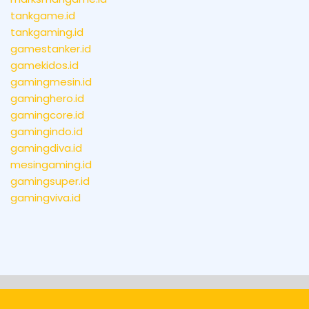
tankgame.id
tankgaming.id
gamestanker.id
gamekidos.id
gamingmesin.id
gaminghero.id
gamingcore.id
gamingindo.id
gamingdiva.id
mesingaming.id
gamingsuper.id
gamingviva.id