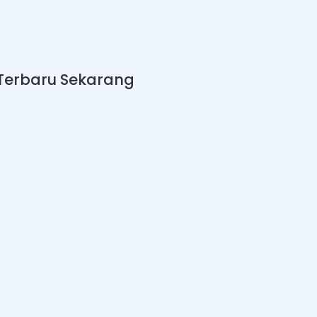
r Terbaru Sekarang