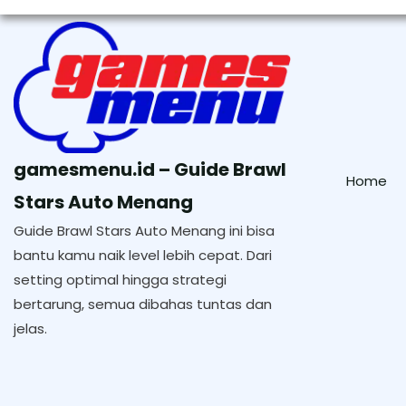
Skip
to
content
gamesmenu.id – Guide Brawl
Home
Stars Auto Menang
Guide Brawl Stars Auto Menang ini bisa
bantu kamu naik level lebih cepat. Dari
setting optimal hingga strategi
bertarung, semua dibahas tuntas dan
jelas.