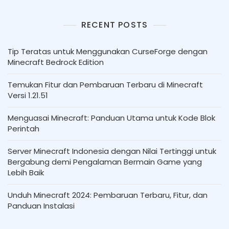
RECENT POSTS
Tip Teratas untuk Menggunakan CurseForge dengan
Minecraft Bedrock Edition
Temukan Fitur dan Pembaruan Terbaru di Minecraft
Versi 1.21.51
Menguasai Minecraft: Panduan Utama untuk Kode Blok
Perintah
Server Minecraft Indonesia dengan Nilai Tertinggi untuk
Bergabung demi Pengalaman Bermain Game yang
Lebih Baik
Unduh Minecraft 2024: Pembaruan Terbaru, Fitur, dan
Panduan Instalasi