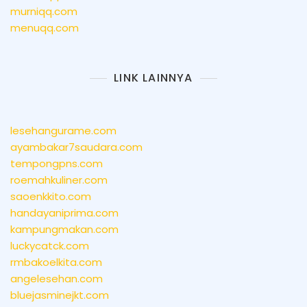
murniqq.com
menuqq.com
LINK LAINNYA
lesehangurame.com
ayambakar7saudara.com
tempongpns.com
roemahkuliner.com
saoenkkito.com
handayaniprima.com
kampungmakan.com
luckycatck.com
rmbakoelkita.com
angelesehan.com
bluejasminejkt.com