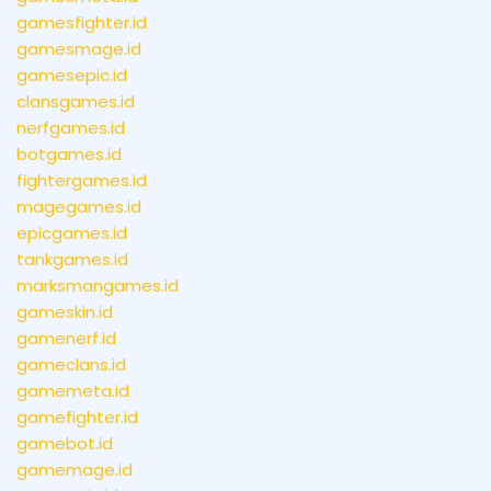
gamesfighter.id
gamesmage.id
gamesepic.id
clansgames.id
nerfgames.id
botgames.id
fightergames.id
magegames.id
epicgames.id
tankgames.id
marksmangames.id
gameskin.id
gamenerf.id
gameclans.id
gamemeta.id
gamefighter.id
gamebot.id
gamemage.id