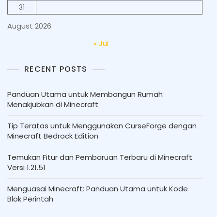
31
August 2026
« Jul
RECENT POSTS
Panduan Utama untuk Membangun Rumah
Menakjubkan di Minecraft
Tip Teratas untuk Menggunakan CurseForge dengan
Minecraft Bedrock Edition
Temukan Fitur dan Pembaruan Terbaru di Minecraft
Versi 1.21.51
Menguasai Minecraft: Panduan Utama untuk Kode
Blok Perintah