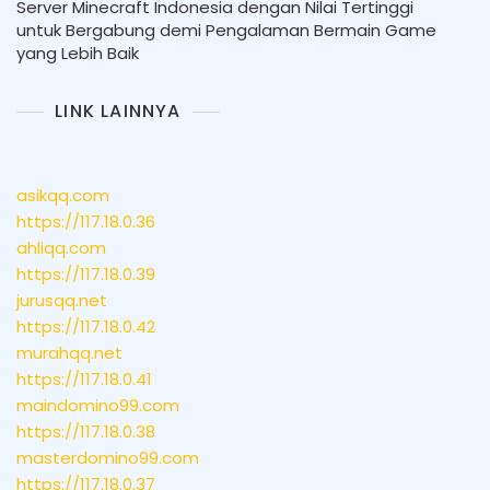
Server Minecraft Indonesia dengan Nilai Tertinggi
untuk Bergabung demi Pengalaman Bermain Game
yang Lebih Baik
LINK LAINNYA
asikqq.com
https://117.18.0.36
ahliqq.com
https://117.18.0.39
jurusqq.net
https://117.18.0.42
murahqq.net
https://117.18.0.41
maindomino99.com
https://117.18.0.38
masterdomino99.com
https://117.18.0.37