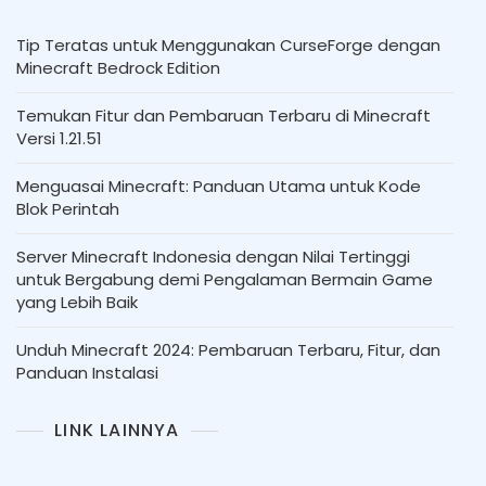
Tip Teratas untuk Menggunakan CurseForge dengan
Minecraft Bedrock Edition
Temukan Fitur dan Pembaruan Terbaru di Minecraft
Versi 1.21.51
Menguasai Minecraft: Panduan Utama untuk Kode
Blok Perintah
Server Minecraft Indonesia dengan Nilai Tertinggi
untuk Bergabung demi Pengalaman Bermain Game
yang Lebih Baik
Unduh Minecraft 2024: Pembaruan Terbaru, Fitur, dan
Panduan Instalasi
LINK LAINNYA