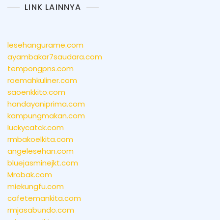
LINK LAINNYA
lesehangurame.com
ayambakar7saudara.com
tempongpns.com
roemahkuliner.com
saoenkkito.com
handayaniprima.com
kampungmakan.com
luckycatck.com
rmbakoelkita.com
angelesehan.com
bluejasminejkt.com
Mrobak.com
miekungfu.com
cafetemankita.com
rmjasabundo.com