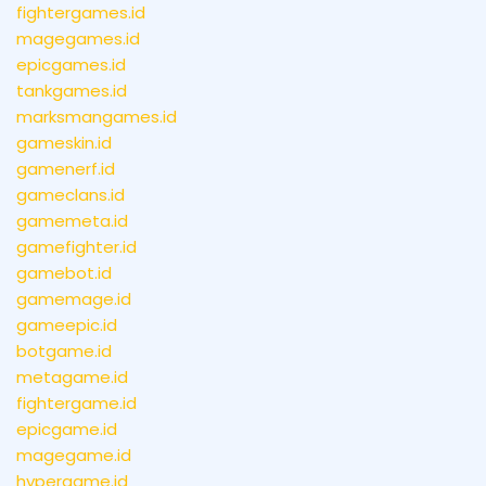
fightergames.id
magegames.id
epicgames.id
tankgames.id
marksmangames.id
gameskin.id
gamenerf.id
gameclans.id
gamemeta.id
gamefighter.id
gamebot.id
gamemage.id
gameepic.id
botgame.id
metagame.id
fightergame.id
epicgame.id
magegame.id
hypergame.id