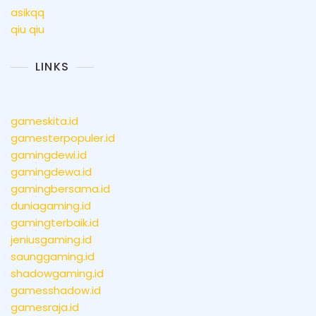
asikqq
qiu qiu
LINKS
gameskita.id
gamesterpopuler.id
gamingdewi.id
gamingdewa.id
gamingbersama.id
duniagaming.id
gamingterbaik.id
jeniusgaming.id
saunggaming.id
shadowgaming.id
gamesshadow.id
gamesraja.id