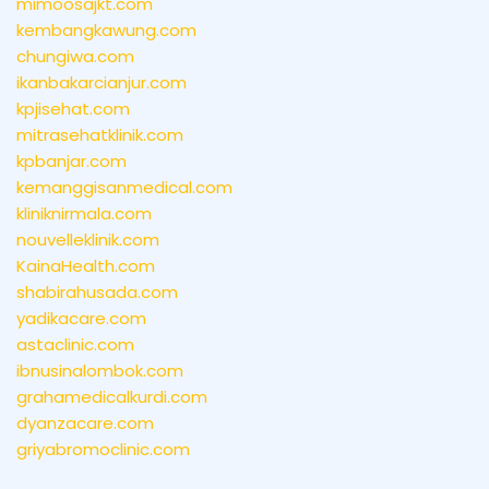
mimoosajkt.com
kembangkawung.com
chungiwa.com
ikanbakarcianjur.com
kpjisehat.com
mitrasehatklinik.com
kpbanjar.com
kemanggisanmedical.com
kliniknirmala.com
nouvelleklinik.com
KainaHealth.com
shabirahusada.com
yadikacare.com
astaclinic.com
ibnusinalombok.com
grahamedicalkurdi.com
dyanzacare.com
griyabromoclinic.com