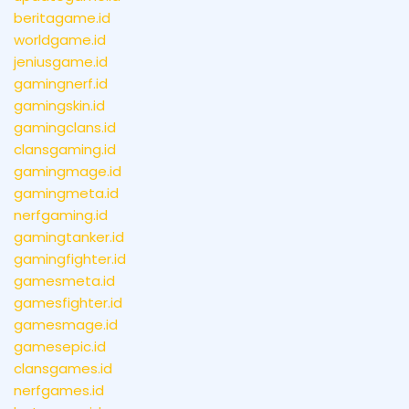
beritagame.id
worldgame.id
jeniusgame.id
gamingnerf.id
gamingskin.id
gamingclans.id
clansgaming.id
gamingmage.id
gamingmeta.id
nerfgaming.id
gamingtanker.id
gamingfighter.id
gamesmeta.id
gamesfighter.id
gamesmage.id
gamesepic.id
clansgames.id
nerfgames.id