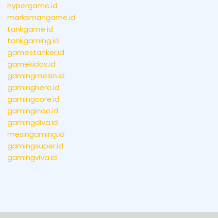
hypergame.id
marksmangame.id
tankgame.id
tankgaming.id
gamestanker.id
gamekidos.id
gamingmesin.id
gaminghero.id
gamingcore.id
gamingindo.id
gamingdiva.id
mesingaming.id
gamingsuper.id
gamingviva.id