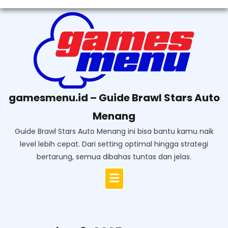
Skip
to
content
gamesmenu.id – Guide Brawl Stars Auto
Menang
Guide Brawl Stars Auto Menang ini bisa bantu kamu naik
level lebih cepat. Dari setting optimal hingga strategi
bertarung, semua dibahas tuntas dan jelas.