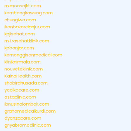
mimoosajkt.com
kembangkawung.com
chungiwa.com
ikanbakarcianjur.com
kpjisehat.com
mitrasehatklinik.com
kpbanjar.com
kemanggisanmedical.com
kliniknirmala.com
nouvelleklinik.com
KainaHealth.com
shabirahusada.com
yadikacare.com
astaclinic.com
ibnusinalombok.com
grahamedicalkurdi.com
dyanzacare.com
griyabromoclinic.com