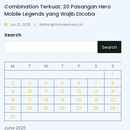
Combination Terkuat: 20 Pasangan Hero
Mobile Legends yang Wajib Dicoba
Jun 21, 2025
Admin@gamesmenu.id
Search
Search
M
T
W
T
F
S
S
1
2
3
4
5
6
7
8
9
10
11
12
13
14
15
16
17
18
19
20
21
22
23
24
25
26
27
28
29
30
June 2025