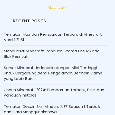
« May
Jul »
RECENT POSTS
Temukan Fitur dan Pembaruan Terbaru di Minecraft
Versi 1.21.51
Menguasai Minecraft: Panduan Utama untuk Kode
Blok Perintah
Server Minecraft Indonesia dengan Nilai Tertinggi
untuk Bergabung demi Pengalaman Bermain Game
yang Lebih Baik
Unduh Minecraft 2024: Pembaruan Terbaru, Fitur, dan
Panduan Instalasi
Temukan Desain Skin Minecraft FF Season 1 Terbaik
dan Cara Menggunakannya