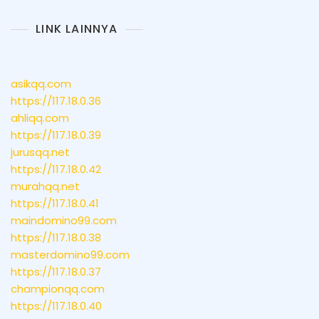
LINK LAINNYA
asikqq.com
https://117.18.0.36
ahliqq.com
https://117.18.0.39
jurusqq.net
https://117.18.0.42
murahqq.net
https://117.18.0.41
maindomino99.com
https://117.18.0.38
masterdomino99.com
https://117.18.0.37
championqq.com
https://117.18.0.40