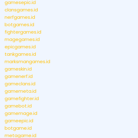
gamesepic.id
clansgames.id
nerfgames.id
botgames.id
fightergames.id
magegames.id
epicgames.id
tankgames.id
marksmangames.id
gameskin.id
gamenerf.id
gameclans.id
gamemeta.id
gamefighter.id
gamebot.id
gamemage.id
gameepic.id
botgame.id
metagame.id