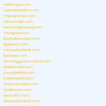
miekungfu.com
cafetemankita.com
rmjasabundo.com
mimoosajkt.com
kembangkawung.com
chungiwa.com
ikanbakarcianjur.com
kpjisehat.com
mitrasehatklinik.com
kpbanjar.com
kemanggisanmedical.com
kliniknirmala.com
nouvelleklinik.com
KainaHealth.com
shabirahusada.com
yadikacare.com
astaclinic.com
ibnusinalombok.com