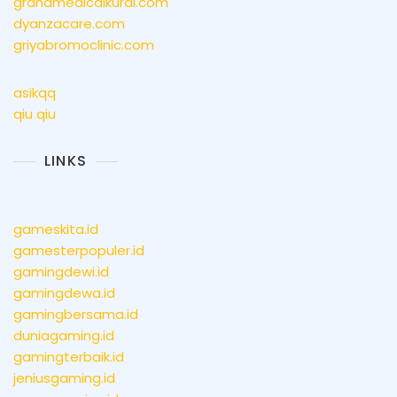
grahamedicalkurdi.com
dyanzacare.com
griyabromoclinic.com
asikqq
qiu qiu
LINKS
gameskita.id
gamesterpopuler.id
gamingdewi.id
gamingdewa.id
gamingbersama.id
duniagaming.id
gamingterbaik.id
jeniusgaming.id