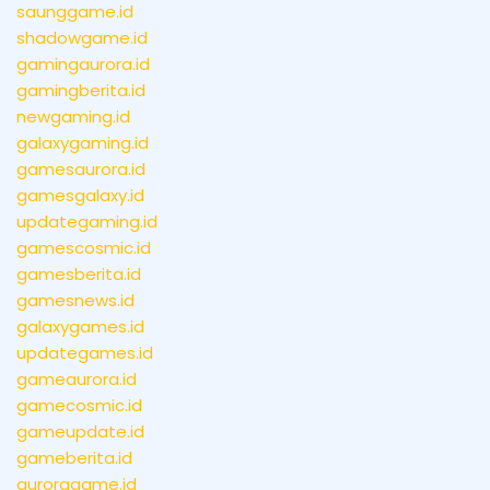
saunggame.id
shadowgame.id
gamingaurora.id
gamingberita.id
newgaming.id
galaxygaming.id
gamesaurora.id
gamesgalaxy.id
updategaming.id
gamescosmic.id
gamesberita.id
gamesnews.id
galaxygames.id
updategames.id
gameaurora.id
gamecosmic.id
gameupdate.id
gameberita.id
auroragame.id