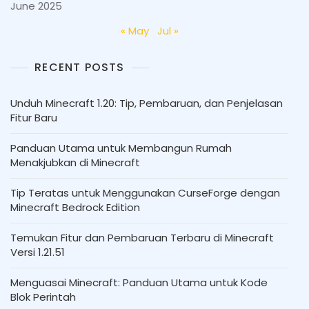
June 2025
« May
Jul »
RECENT POSTS
Unduh Minecraft 1.20: Tip, Pembaruan, dan Penjelasan
Fitur Baru
Panduan Utama untuk Membangun Rumah
Menakjubkan di Minecraft
Tip Teratas untuk Menggunakan CurseForge dengan
Minecraft Bedrock Edition
Temukan Fitur dan Pembaruan Terbaru di Minecraft
Versi 1.21.51
Menguasai Minecraft: Panduan Utama untuk Kode
Blok Perintah