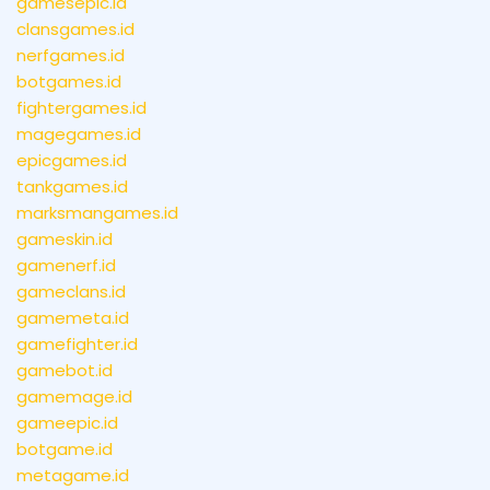
gamesepic.id
clansgames.id
nerfgames.id
botgames.id
fightergames.id
magegames.id
epicgames.id
tankgames.id
marksmangames.id
gameskin.id
gamenerf.id
gameclans.id
gamemeta.id
gamefighter.id
gamebot.id
gamemage.id
gameepic.id
botgame.id
metagame.id