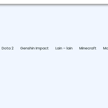
Dota 2
Genshin Impact
Lain – lain
Minecraft
Mo