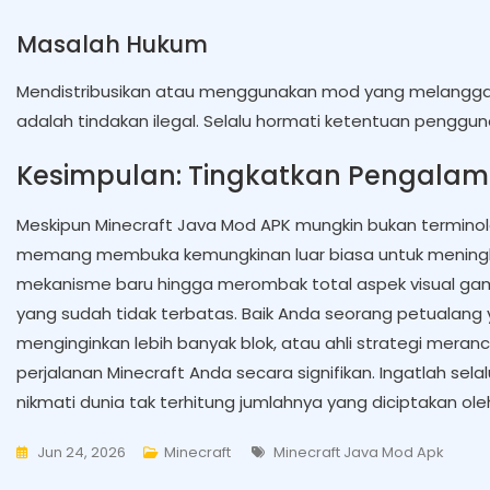
Masalah Hukum
Mendistribusikan atau menggunakan mod yang melanggar k
adalah tindakan ilegal. Selalu hormati ketentuan pengg
Kesimpulan: Tingkatkan Pengalam
Meskipun Minecraft Java Mod APK mungkin bukan terminol
memang membuka kemungkinan luar biasa untuk mening
mekanisme baru hingga merombak total aspek visual gam
yang sudah tidak terbatas. Baik Anda seorang petualan
menginginkan lebih banyak blok, atau ahli strategi me
perjalanan Minecraft Anda secara signifikan. Ingatlah s
nikmati dunia tak terhitung jumlahnya yang diciptakan o
Tags
Jun 24, 2026
Minecraft
Minecraft Java Mod Apk