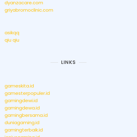
dyanzacare.com
griyabromoclinic.com
asikqq
qiu qiu
LINKS
gameskita.id
gamesterpopuler.id
gamingdewi.id
gamingdewa.id
gamingbersama.id
duniagaming.id
gamingterbaik.id