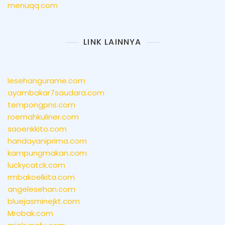
menuqq.com
LINK LAINNYA
lesehangurame.com
ayambakar7saudara.com
tempongpns.com
roemahkuliner.com
saoenkkito.com
handayaniprima.com
kampungmakan.com
luckycatck.com
rmbakoelkita.com
angelesehan.com
bluejasminejkt.com
Mrobak.com