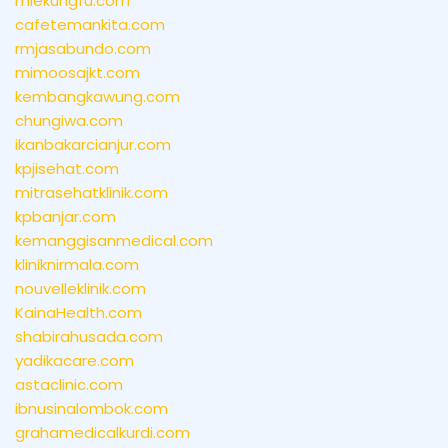
miekungfu.com
cafetemankita.com
rmjasabundo.com
mimoosajkt.com
kembangkawung.com
chungiwa.com
ikanbakarcianjur.com
kpjisehat.com
mitrasehatklinik.com
kpbanjar.com
kemanggisanmedical.com
kliniknirmala.com
nouvelleklinik.com
KainaHealth.com
shabirahusada.com
yadikacare.com
astaclinic.com
ibnusinalombok.com
grahamedicalkurdi.com