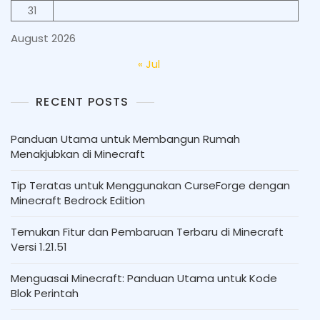
31
August 2026
« Jul
RECENT POSTS
Panduan Utama untuk Membangun Rumah
Menakjubkan di Minecraft
Tip Teratas untuk Menggunakan CurseForge dengan
Minecraft Bedrock Edition
Temukan Fitur dan Pembaruan Terbaru di Minecraft
Versi 1.21.51
Menguasai Minecraft: Panduan Utama untuk Kode
Blok Perintah