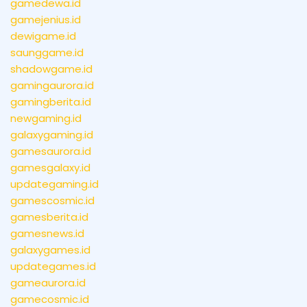
gamedewa.id
gamejenius.id
dewigame.id
saunggame.id
shadowgame.id
gamingaurora.id
gamingberita.id
newgaming.id
galaxygaming.id
gamesaurora.id
gamesgalaxy.id
updategaming.id
gamescosmic.id
gamesberita.id
gamesnews.id
galaxygames.id
updategames.id
gameaurora.id
gamecosmic.id