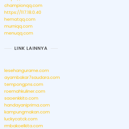
championqq.com
https://117.18.0.40
hematqq.com
murniqq.com
menuqq.com
LINK LAINNYA
lesehangurame.com
ayambakar7saudara.com
tempongpns.com
roemahkuliner.com
saoenkkito.com
handayaniprima.com
kampungmakan.com
luckycatck.com
rmbakoelkita.com