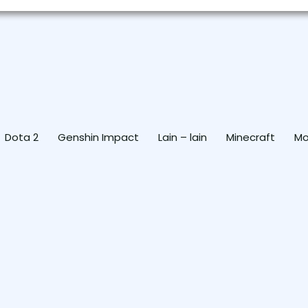
Dota 2
Genshin Impact
Lain – lain
Minecraft
Mo