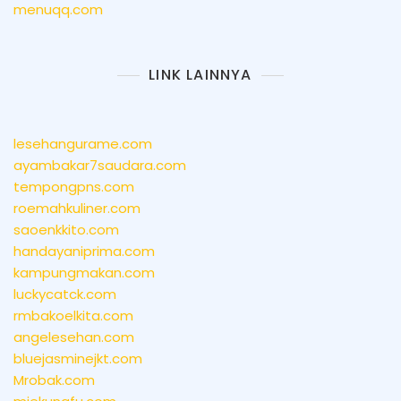
menuqq.com
LINK LAINNYA
lesehangurame.com
ayambakar7saudara.com
tempongpns.com
roemahkuliner.com
saoenkkito.com
handayaniprima.com
kampungmakan.com
luckycatck.com
rmbakoelkita.com
angelesehan.com
bluejasminejkt.com
Mrobak.com