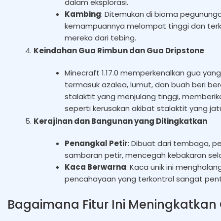
dalam eksplorasi.
Kambing
: Ditemukan di bioma pegununga
kemampuannya melompat tinggi dan ter
mereka dari tebing.
Keindahan Gua Rimbun dan Gua Dripstone
Minecraft 1.17.0 memperkenalkan gua yang
termasuk azalea, lumut, dan buah beri be
stalaktit yang menjulang tinggi, member
seperti kerusakan akibat stalaktit yang jat
Kerajinan dan Bangunan yang Ditingkatkan
Penangkal Petir
: Dibuat dari tembaga, p
sambaran petir, mencegah kebakaran sela
Kaca Berwarna
: Kaca unik ini menghala
pencahayaan yang terkontrol sangat pent
Bagaimana Fitur Ini Meningkatka