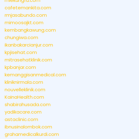
miekungfu.com
cafetemankita.com
rmjasabundo.com
mimoosajkt.com
kembangkawung.com
chungiwa.com
ikanbakarcianjur.com
kpjisehat.com
mitrasehatklinik.com
kpbanjar.com
kemanggisanmedical.com
kliniknirmala.com
nouvelleklinik.com
KainaHealth.com
shabirahusada.com
yadikacare.com
astaclinic.com
ibnusinalombok.com
grahamedicalkurdi.com