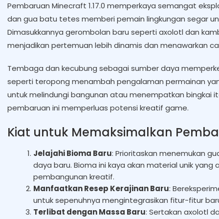
Pembaruan Minecraft 1.17.0 memperkaya semangat eksplo
dan gua batu tetes memberi pemain lingkungan segar unt
Dimasukkannya gerombolan baru seperti axolotl dan kam
menjadikan pertemuan lebih dinamis dan menawarkan cara
Tembaga dan kecubung sebagai sumber daya memperkena
seperti teropong menambah pengalaman permainan yang
untuk melindungi bangunan atau menempatkan bingkai i
pembaruan ini memperluas potensi kreatif game.
Kiat untuk Memaksimalkan Pemb
Jelajahi Bioma Baru
: Prioritaskan menemukan g
daya baru. Bioma ini kaya akan material unik yan
pembangunan kreatif.
Manfaatkan Resep Kerajinan Baru
: Bereksperi
untuk sepenuhnya mengintegrasikan fitur-fitur ba
Terlibat dengan Massa Baru
: Sertakan axolotl