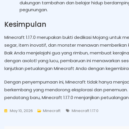
dukungan tambahan dan belajar hidup berdampin
pegunungan.
Kesimpulan
Minecraft 1.17.0 merupakan bukti dedikasi Mojang untuk m
segar, item inovatif, dan monster menawan memberikan k
Baik Anda menjelajahi gua yang rimbun, membuat kerajin
dengan axolotl yang lucu, pembaruan ini menawarkan ses
lanjutkan petualangan Minecraft Anda dengan kegembiraa
Dengan penyempurnaan ini, Minecraft tidak hanya menjadi 
berkembang yang mendorong eksplorasi dan penemuan. 
pendatang baru, Minecraft 1.17.0 menjanjikan petualang
Tags
May 10, 2026
Minecraft
Minecraft 1.17.0