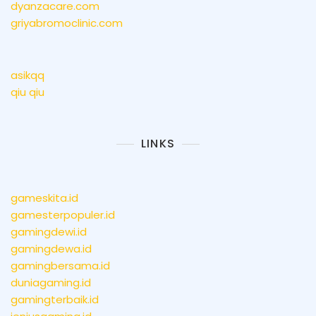
dyanzacare.com
griyabromoclinic.com
asikqq
qiu qiu
LINKS
gameskita.id
gamesterpopuler.id
gamingdewi.id
gamingdewa.id
gamingbersama.id
duniagaming.id
gamingterbaik.id