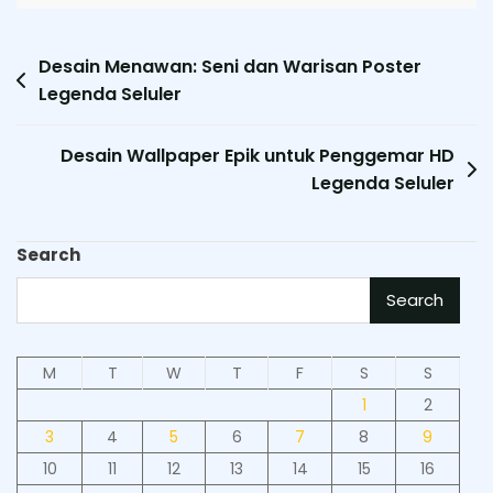
Post
Desain Menawan: Seni dan Warisan Poster
Legenda Seluler
navigation
Desain Wallpaper Epik untuk Penggemar HD
Legenda Seluler
Search
Search
M
T
W
T
F
S
S
1
2
3
4
5
6
7
8
9
10
11
12
13
14
15
16