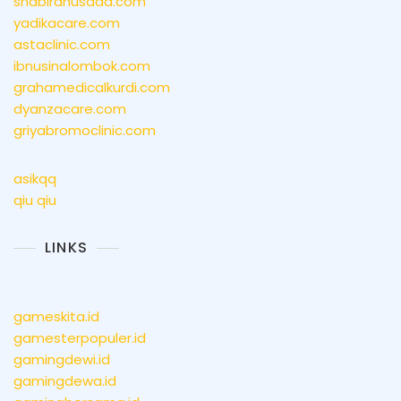
shabirahusada.com
yadikacare.com
astaclinic.com
ibnusinalombok.com
grahamedicalkurdi.com
dyanzacare.com
griyabromoclinic.com
asikqq
qiu qiu
LINKS
gameskita.id
gamesterpopuler.id
gamingdewi.id
gamingdewa.id