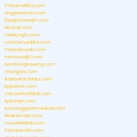
rmbakoelkita.com
angelesehan.com
bluejasminejkt.com
Mrobak.com
miekungfu.com
cafetemankita.com
rmjasabundo.com
mimoosajkt.com
kembangkawung.com
chungiwa.com
ikanbakarcianjur.com
kpjisehat.com
mitrasehatklinik.com
kpbanjar.com
kemanggisanmedical.com
kliniknirmala.com
nouvelleklinik.com
KainaHealth.com