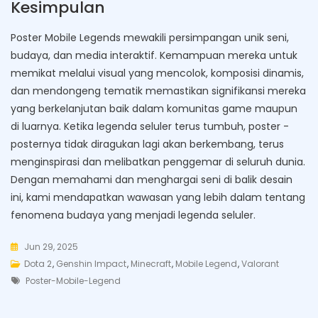
Kesimpulan
Poster Mobile Legends mewakili persimpangan unik seni,
budaya, dan media interaktif. Kemampuan mereka untuk
memikat melalui visual yang mencolok, komposisi dinamis,
dan mendongeng tematik memastikan signifikansi mereka
yang berkelanjutan baik dalam komunitas game maupun
di luarnya. Ketika legenda seluler terus tumbuh, poster -
posternya tidak diragukan lagi akan berkembang, terus
menginspirasi dan melibatkan penggemar di seluruh dunia.
Dengan memahami dan menghargai seni di balik desain
ini, kami mendapatkan wawasan yang lebih dalam tentang
fenomena budaya yang menjadi legenda seluler.
Jun 29, 2025
Dota 2
,
Genshin Impact
,
Minecraft
,
Mobile Legend
,
Valorant
Tags
Poster-Mobile-Legend