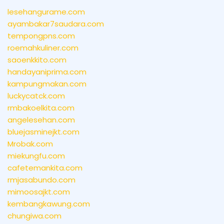
lesehangurame.com
ayambakar7saudara.com
tempongpns.com
roemahkuliner.com
saoenkkito.com
handayaniprima.com
kampungmakan.com
luckycatck.com
rmbakoelkita.com
angelesehan.com
bluejasminejkt.com
Mrobak.com
miekungfu.com
cafetemankita.com
rmjasabundo.com
mimoosajkt.com
kembangkawung.com
chungiwa.com