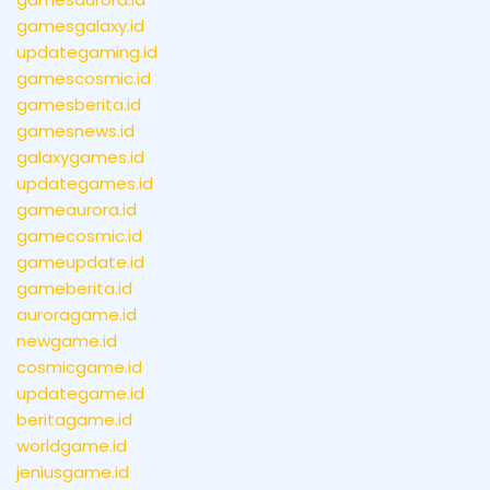
gamesgalaxy.id
updategaming.id
gamescosmic.id
gamesberita.id
gamesnews.id
galaxygames.id
updategames.id
gameaurora.id
gamecosmic.id
gameupdate.id
gameberita.id
auroragame.id
newgame.id
cosmicgame.id
updategame.id
beritagame.id
worldgame.id
jeniusgame.id