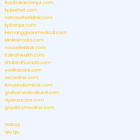
ikanbakarcianjur.com
kpjisehat.com
mitrasehatklinik.com
kpbanjar.com
kemanggisanmedical.com
kliniknirmala.com
nouvelleklinik.com
KainaHealth.com
shabirahusada.com
yadikacare.com
astaclinic.com
ibnusinalombok.com
grahamedicalkurdi.com
dyanzacare.com
griyabromoclinic.com
asikqq
qiu qiu