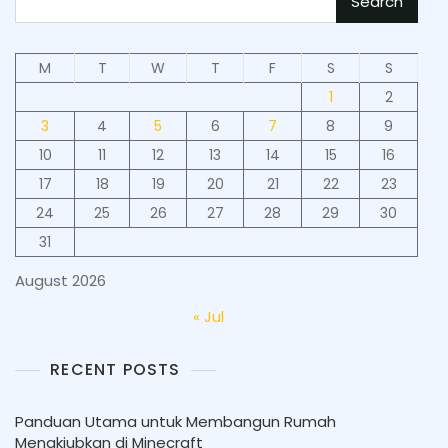
Search
M
T
W
T
F
S
S
1
2
3
4
5
6
7
8
9
10
11
12
13
14
15
16
17
18
19
20
21
22
23
24
25
26
27
28
29
30
31
August 2026
« Jul
RECENT POSTS
Panduan Utama untuk Membangun Rumah
Menakjubkan di Minecraft