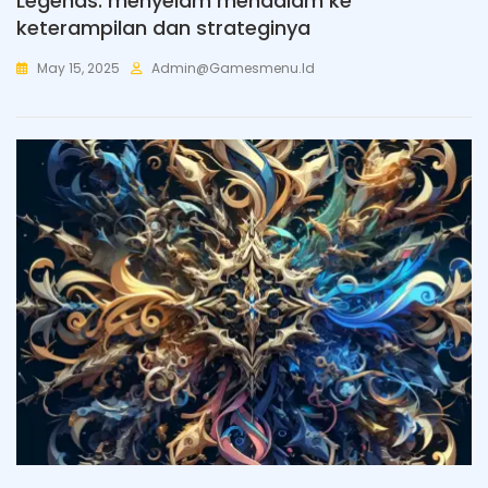
Legends: menyelam mendalam ke
keterampilan dan strateginya
May 15, 2025
Admin@gamesmenu.id