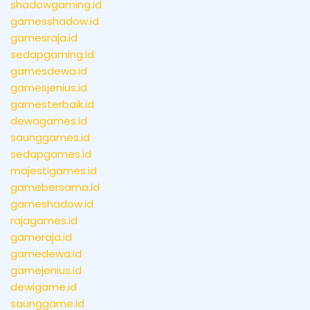
shadowgaming.id
gamesshadow.id
gamesraja.id
sedapgaming.id
gamesdewa.id
gamesjenius.id
gamesterbaik.id
dewagames.id
saunggames.id
sedapgames.id
majestigames.id
gamebersama.id
gameshadow.id
rajagames.id
gameraja.id
gamedewa.id
gamejenius.id
dewigame.id
saunggame.id