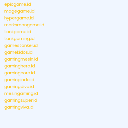
epicgame.id
magegame.id
hypergame.id
marksmangame.id
tankgame.id
tankgaming.id
gamestanker.id
gamekidos.id
gamingmesin.id
gaminghero.id
gamingcore.id
gamingindo.id
gamingdiva.id
mesingaming.id
gamingsuper.id
gamingviva.id