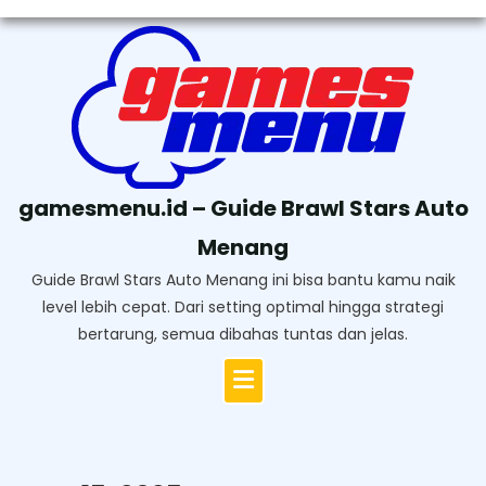
Skip
to
content
gamesmenu.id – Guide Brawl Stars Auto
Menang
Guide Brawl Stars Auto Menang ini bisa bantu kamu naik
level lebih cepat. Dari setting optimal hingga strategi
bertarung, semua dibahas tuntas dan jelas.