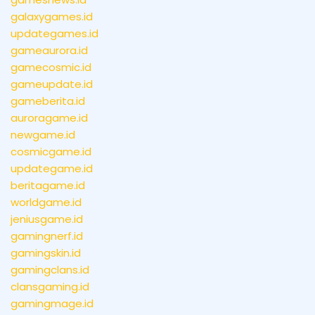
galaxygames.id
updategames.id
gameaurora.id
gamecosmic.id
gameupdate.id
gameberita.id
auroragame.id
newgame.id
cosmicgame.id
updategame.id
beritagame.id
worldgame.id
jeniusgame.id
gamingnerf.id
gamingskin.id
gamingclans.id
clansgaming.id
gamingmage.id