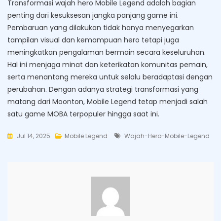
Transformasi wajah hero Mobile Legend adalah bagian
penting dari kesuksesan jangka panjang game ini.
Pembaruan yang dilakukan tidak hanya menyegarkan
tampilan visual dan kemampuan hero tetapi juga
meningkatkan pengalaman bermain secara keseluruhan.
Hal ini menjaga minat dan keterikatan komunitas pemain,
serta menantang mereka untuk selalu beradaptasi dengan
perubahan. Dengan adanya strategi transformasi yang
matang dari Moonton, Mobile Legend tetap menjadi salah
satu game MOBA terpopuler hingga saat ini.
Tags
Jul 14, 2025
Mobile Legend
Wajah-Hero-Mobile-Legend