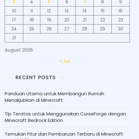
3
4
5
6
7
8
9
10
11
12
13
14
15
16
17
18
19
20
21
22
23
24
25
26
27
28
29
30
31
August 2026
« Jul
RECENT POSTS
Panduan Utama untuk Membangun Rumah
Menakjubkan di Minecraft
Tip Teratas untuk Menggunakan CurseForge dengan
Minecraft Bedrock Edition
Temukan Fitur dan Pembaruan Terbaru di Minecraft