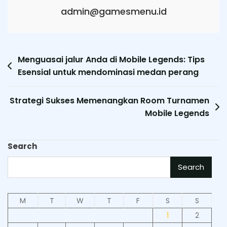
admin@gamesmenu.id
Post
Menguasai jalur Anda di Mobile Legends: Tips
Esensial untuk mendominasi medan perang
navigation
Strategi Sukses Memenangkan Room Turnamen
Mobile Legends
Search
Search
M
T
W
T
F
S
S
1
2