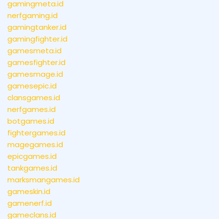
gamingmeta.id
nerfgaming.id
gamingtanker.id
gamingfighter.id
gamesmeta.id
gamesfighter.id
gamesmage.id
gamesepic.id
clansgames.id
nerfgames.id
botgames.id
fightergames.id
magegames.id
epicgames.id
tankgames.id
marksmangames.id
gameskin.id
gamenerf.id
gameclans.id