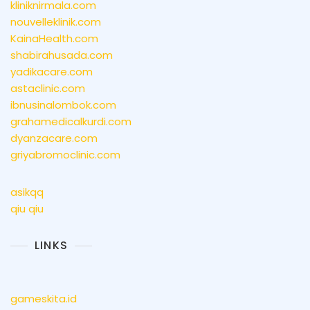
kliniknirmala.com
nouvelleklinik.com
KainaHealth.com
shabirahusada.com
yadikacare.com
astaclinic.com
ibnusinalombok.com
grahamedicalkurdi.com
dyanzacare.com
griyabromoclinic.com
asikqq
qiu qiu
LINKS
gameskita.id