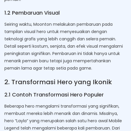
1.2 Pembaruan Visual
Seiring waktu, Moonton melakukan pembaruan pada
tampilan visual hero untuk menyesuaikan dengan
teknologi grafis yang lebih canggih dan selera pemain.
Detail seperti kostum, senjata, dan efek visual mengalami
peningkatan signifikan. Pembaruan ini tidak hanya untuk
menarik pemain baru tetapi juga mempertahankan
pemain lama agar tetap setia pada game.
2. Transformasi Hero yang Ikonik
2.1 Contoh Transformasi Hero Populer
Beberapa hero mengalami transformasi yang signifikan,
membuat mereka lebih menarik dan dinamis. Misalnya,
hero “Layla” yang merupakan salah satu hero awal Mobile
Legend telah mengalami beberapa kali pembaruan. Dari