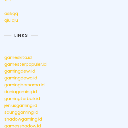
asikqq
qiu qiu
LINKS
gameskita.id
gamesterpopuler.id
gamingdewi.id
gamingdewa.id
gamingbersama.id
duniagaming.id
gamingterbaik.id
jeniusgaming.id
saunggaming.id
shadowgaming.id
gamesshadow.id