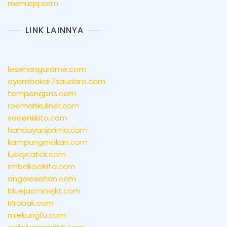
menuqq.com
LINK LAINNYA
lesehangurame.com
ayambakar7saudara.com
tempongpns.com
roemahkuliner.com
saoenkkito.com
handayaniprima.com
kampungmakan.com
luckycatck.com
rmbakoelkita.com
angelesehan.com
bluejasminejkt.com
Mrobak.com
miekungfu.com