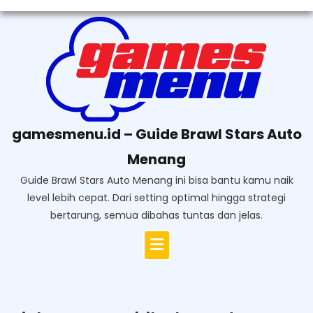
Skip
to
content
gamesmenu.id – Guide Brawl Stars Auto
Menang
Guide Brawl Stars Auto Menang ini bisa bantu kamu naik
level lebih cepat. Dari setting optimal hingga strategi
bertarung, semua dibahas tuntas dan jelas.