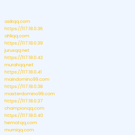
asikqq.com
https://117.18.0.36
ahliqq.com
https://117.18.0.39
jurusqq.net
https://117.18.0.42
murahqq.net
https://117.18.0.41
maindomino99.com
https://117.18.0.38
masterdomino99.com
https://117.18.0.37
championqq.com
https://117.18.0.40
hematqq.com
murniqq.com