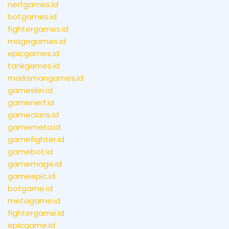
nerfgames.id
botgames.id
fightergames.id
magegames.id
epicgames.id
tankgames.id
marksmangames.id
gameskin.id
gamenerf.id
gameclans.id
gamemeta.id
gamefighter.id
gamebot.id
gamemage.id
gameepic.id
botgame.id
metagame.id
fightergame.id
epicgame.id