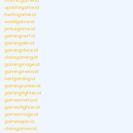
cosmicgame.id
updategame.id
beritagame.id
worldgame.id
jeniusgame.id
gamingnerf.id
gamingskin.id
gamingclans.id
clansgaming.id
gamingmage.id
gamingmeta.id
nerfgaming.id
gamingtanker.id
gamingfighter.id
gamesmeta.id
gamesfighter.id
gamesmage.id
gamesepic.id
clansgames.id