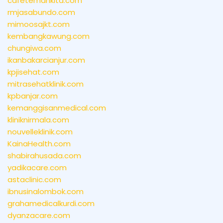
cafetemankita.com
rmjasabundo.com
mimoosajkt.com
kembangkawung.com
chungiwa.com
ikanbakarcianjur.com
kpjisehat.com
mitrasehatklinik.com
kpbanjar.com
kemanggisanmedical.com
kliniknirmala.com
nouvelleklinik.com
KainaHealth.com
shabirahusada.com
yadikacare.com
astaclinic.com
ibnusinalombok.com
grahamedicalkurdi.com
dyanzacare.com