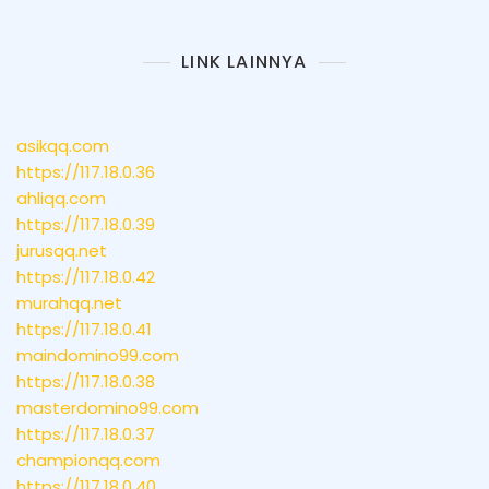
LINK LAINNYA
asikqq.com
https://117.18.0.36
ahliqq.com
https://117.18.0.39
jurusqq.net
https://117.18.0.42
murahqq.net
https://117.18.0.41
maindomino99.com
https://117.18.0.38
masterdomino99.com
https://117.18.0.37
championqq.com
https://117.18.0.40