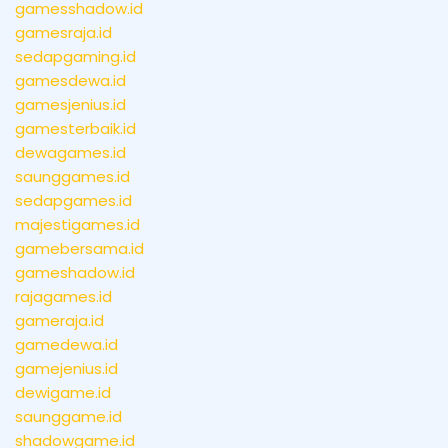
gamesshadow.id
gamesraja.id
sedapgaming.id
gamesdewa.id
gamesjenius.id
gamesterbaik.id
dewagames.id
saunggames.id
sedapgames.id
majestigames.id
gamebersama.id
gameshadow.id
rajagames.id
gameraja.id
gamedewa.id
gamejenius.id
dewigame.id
saunggame.id
shadowgame.id