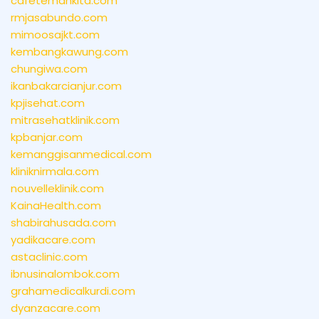
cafetemankita.com
rmjasabundo.com
mimoosajkt.com
kembangkawung.com
chungiwa.com
ikanbakarcianjur.com
kpjisehat.com
mitrasehatklinik.com
kpbanjar.com
kemanggisanmedical.com
kliniknirmala.com
nouvelleklinik.com
KainaHealth.com
shabirahusada.com
yadikacare.com
astaclinic.com
ibnusinalombok.com
grahamedicalkurdi.com
dyanzacare.com