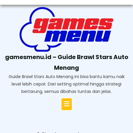
Skip
to
content
gamesmenu.id – Guide Brawl Stars Auto
Menang
Guide Brawl Stars Auto Menang ini bisa bantu kamu naik
level lebih cepat. Dari setting optimal hingga strategi
bertarung, semua dibahas tuntas dan jelas.