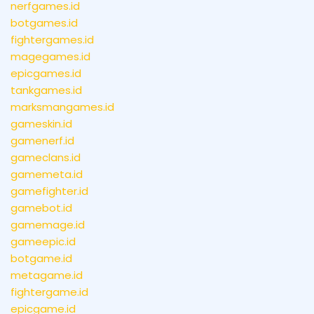
nerfgames.id
botgames.id
fightergames.id
magegames.id
epicgames.id
tankgames.id
marksmangames.id
gameskin.id
gamenerf.id
gameclans.id
gamemeta.id
gamefighter.id
gamebot.id
gamemage.id
gameepic.id
botgame.id
metagame.id
fightergame.id
epicgame.id