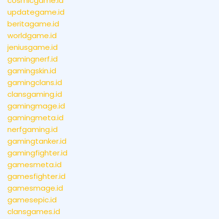
cosmicgame.id
updategame.id
beritagame.id
worldgame.id
jeniusgame.id
gamingnerf.id
gamingskin.id
gamingclans.id
clansgaming.id
gamingmage.id
gamingmeta.id
nerfgaming.id
gamingtanker.id
gamingfighter.id
gamesmeta.id
gamesfighter.id
gamesmage.id
gamesepic.id
clansgames.id