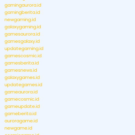
gamingaurora.id
gamingberita.id
newgaming.id
galaxygaming.id
gamesaurora.id
gamesgalaxy.id
updategaming.id
gamescosmic.id
gamesberita.id
gamesnews.id
galaxygames.id
updategames.id
gameaurora.id
gamecosmic.id
gameupdate.id
gameberita.id
auroragame.id
newgame.id