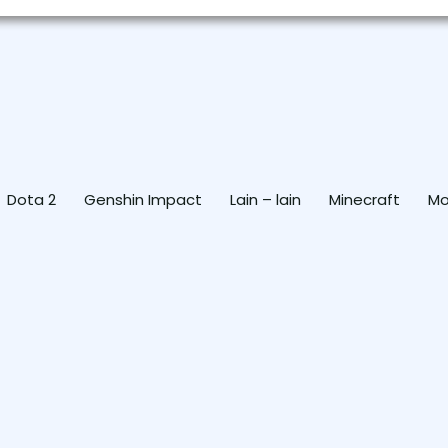
Dota 2
Genshin Impact
Lain – lain
Minecraft
Mo