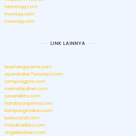
hematqq.com
murniqq.com
menuqq.com
LINK LAINNYA
lesehangurame.com
ayambakar7saudara.com
tempongpns.com
roemahkuliner.com
saoenkkito.com
handayaniprima.com
kampungmakan.com
luckycatck.com
rmbakoelkita.com
angelesehan.com