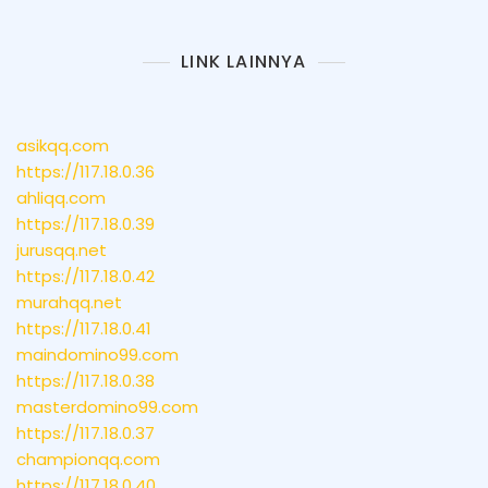
LINK LAINNYA
asikqq.com
https://117.18.0.36
ahliqq.com
https://117.18.0.39
jurusqq.net
https://117.18.0.42
murahqq.net
https://117.18.0.41
maindomino99.com
https://117.18.0.38
masterdomino99.com
https://117.18.0.37
championqq.com
https://117.18.0.40