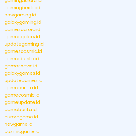
gamingaurora.id
gamingberita.id
newgaming.id
galaxygaming.id
gamesaurora.id
gamesgalaxy.id
updategaming.id
gamescosmic.id
gamesberita.id
gamesnews.id
galaxygames.id
updategames.id
gameaurora.id
gamecosmic.id
gameupdate.id
gameberita.id
auroragame.id
newgame.id
cosmicgame.id