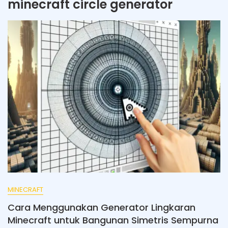
minecraft circle generator
MINECRAFT
Cara Menggunakan Generator Lingkaran
Minecraft untuk Bangunan Simetris Sempurna