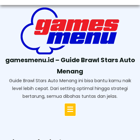
Skip
to
content
gamesmenu.id – Guide Brawl Stars Auto
Menang
Guide Brawl Stars Auto Menang ini bisa bantu kamu naik
level lebih cepat. Dari setting optimal hingga strategi
bertarung, semua dibahas tuntas dan jelas.