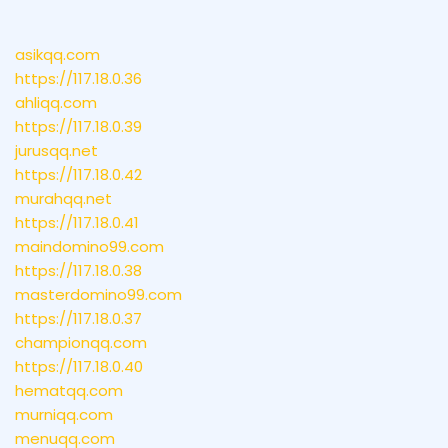
asikqq.com
https://117.18.0.36
ahliqq.com
https://117.18.0.39
jurusqq.net
https://117.18.0.42
murahqq.net
https://117.18.0.41
maindomino99.com
https://117.18.0.38
masterdomino99.com
https://117.18.0.37
championqq.com
https://117.18.0.40
hematqq.com
murniqq.com
menuqq.com