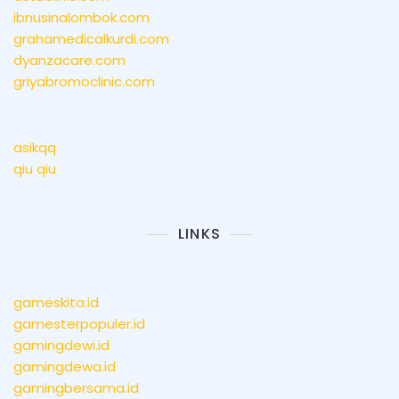
ibnusinalombok.com
grahamedicalkurdi.com
dyanzacare.com
griyabromoclinic.com
asikqq
qiu qiu
LINKS
gameskita.id
gamesterpopuler.id
gamingdewi.id
gamingdewa.id
gamingbersama.id