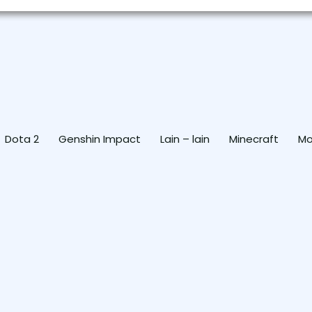
Dota 2
Genshin Impact
Lain – lain
Minecraft
Mo