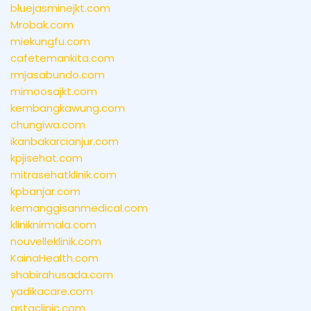
bluejasminejkt.com
Mrobak.com
miekungfu.com
cafetemankita.com
rmjasabundo.com
mimoosajkt.com
kembangkawung.com
chungiwa.com
ikanbakarcianjur.com
kpjisehat.com
mitrasehatklinik.com
kpbanjar.com
kemanggisanmedical.com
kliniknirmala.com
nouvelleklinik.com
KainaHealth.com
shabirahusada.com
yadikacare.com
astaclinic.com