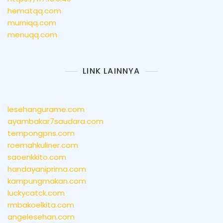
hematqq.com
murniqq.com
menuqq.com
LINK LAINNYA
lesehangurame.com
ayambakar7saudara.com
tempongpns.com
roemahkuliner.com
saoenkkito.com
handayaniprima.com
kampungmakan.com
luckycatck.com
rmbakoelkita.com
angelesehan.com