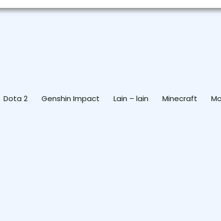
Dota 2
Genshin Impact
Lain – lain
Minecraft
Mo