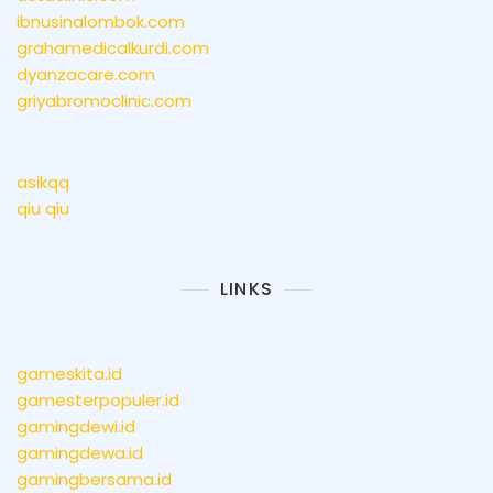
ibnusinalombok.com
grahamedicalkurdi.com
dyanzacare.com
griyabromoclinic.com
asikqq
qiu qiu
LINKS
gameskita.id
gamesterpopuler.id
gamingdewi.id
gamingdewa.id
gamingbersama.id