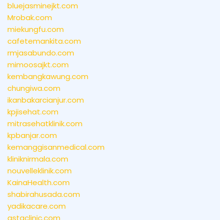
bluejasminejkt.com
Mrobak.com
miekungfu.com
cafetemankita.com
rmjasabundo.com
mimoosajkt.com
kembangkawung.com
chungiwa.com
ikanbakarcianjur.com
kpjisehat.com
mitrasehatklinik.com
kpbanjar.com
kemanggisanmedical.com
kliniknirmala.com
nouvelleklinik.com
KainaHealth.com
shabirahusada.com
yadikacare.com
astaclinic.com