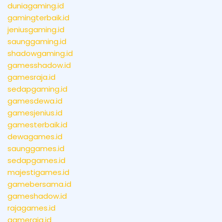
duniagaming.id
gamingterbaik.id
jeniusgaming.id
saunggaming.id
shadowgaming.id
gamesshadow.id
gamesraja.id
sedapgaming.id
gamesdewa.id
gamesjenius.id
gamesterbaik.id
dewagames.id
saunggames.id
sedapgames.id
majestigames.id
gamebersama.id
gameshadow.id
rajagames.id
gameraja.id