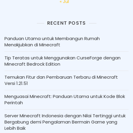
« Jul
RECENT POSTS
Panduan Utama untuk Membangun Rumah
Menakjubkan di Minecraft
Tip Teratas untuk Menggunakan CurseForge dengan
Minecraft Bedrock Edition
Temukan Fitur dan Pembaruan Terbaru di Minecraft
Versi 1.21.51
Menguasai Minecraft: Panduan Utama untuk Kode Blok
Perintah
Server Minecraft Indonesia dengan Nilai Tertinggi untuk
Bergabung demi Pengalaman Bermain Game yang
Lebih Baik