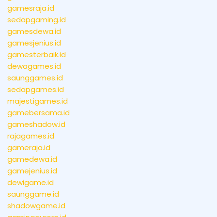
gamesraja.id
sedapgaming.id
gamesdewa.id
gamesjenius.id
gamesterbaik.id
dewagames.id
saunggames.id
sedapgames.id
majestigames.id
gamebersama.id
gameshadow.id
rajagames.id
gameraja.id
gamedewa.id
gamejenius.id
dewigame.id
saunggame.id
shadowgame.id