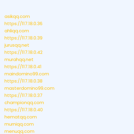
asikqq.com
https://117.18.0.36
ahliqq.com
https://117.18.0.39
jurusqq.net
https://117.18.0.42
murahqq.net
https://117.18.0.41
maindomino99.com
https://117.18.0.38
masterdomino99.com
https://117.18.0.37
championqq.com
https://117.18.0.40
hematqq.com
murniqq.com
menuqq.com