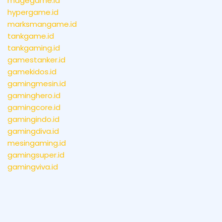
magegame.id
hypergame.id
marksmangame.id
tankgame.id
tankgaming.id
gamestanker.id
gamekidos.id
gamingmesin.id
gaminghero.id
gamingcore.id
gamingindo.id
gamingdiva.id
mesingaming.id
gamingsuper.id
gamingviva.id