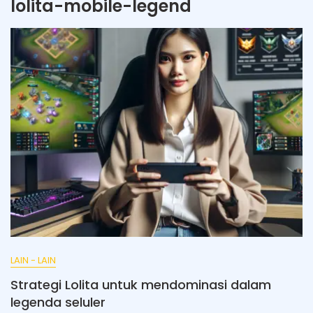
lolita-mobile-legend
LAIN - LAIN
Strategi Lolita untuk mendominasi dalam
legenda seluler