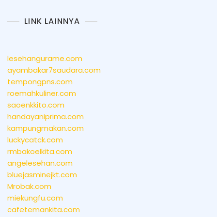
LINK LAINNYA
lesehangurame.com
ayambakar7saudara.com
tempongpns.com
roemahkuliner.com
saoenkkito.com
handayaniprima.com
kampungmakan.com
luckycatck.com
rmbakoelkita.com
angelesehan.com
bluejasminejkt.com
Mrobak.com
miekungfu.com
cafetemankita.com