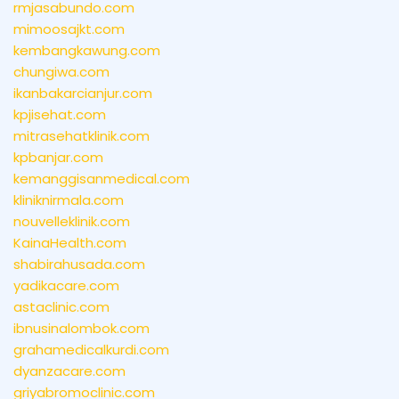
rmjasabundo.com
mimoosajkt.com
kembangkawung.com
chungiwa.com
ikanbakarcianjur.com
kpjisehat.com
mitrasehatklinik.com
kpbanjar.com
kemanggisanmedical.com
kliniknirmala.com
nouvelleklinik.com
KainaHealth.com
shabirahusada.com
yadikacare.com
astaclinic.com
ibnusinalombok.com
grahamedicalkurdi.com
dyanzacare.com
griyabromoclinic.com