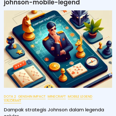
johnson-mobile-legend
DOTA 2
GENSHIN IMPACT
MINECRAFT
MOBILE LEGEND
VALORANT
Dampak strategis Johnson dalam legenda