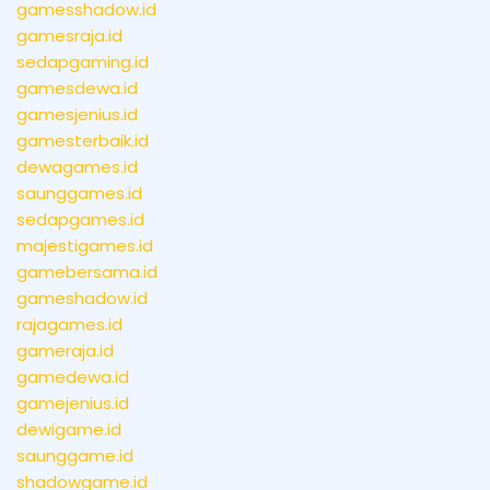
gamesshadow.id
gamesraja.id
sedapgaming.id
gamesdewa.id
gamesjenius.id
gamesterbaik.id
dewagames.id
saunggames.id
sedapgames.id
majestigames.id
gamebersama.id
gameshadow.id
rajagames.id
gameraja.id
gamedewa.id
gamejenius.id
dewigame.id
saunggame.id
shadowgame.id