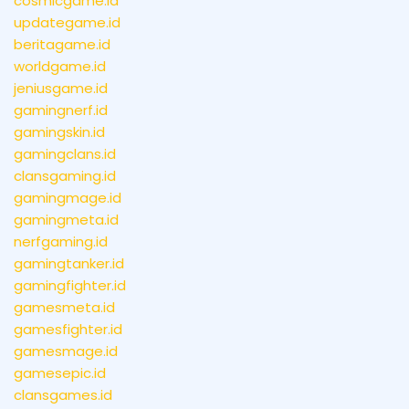
cosmicgame.id
updategame.id
beritagame.id
worldgame.id
jeniusgame.id
gamingnerf.id
gamingskin.id
gamingclans.id
clansgaming.id
gamingmage.id
gamingmeta.id
nerfgaming.id
gamingtanker.id
gamingfighter.id
gamesmeta.id
gamesfighter.id
gamesmage.id
gamesepic.id
clansgames.id