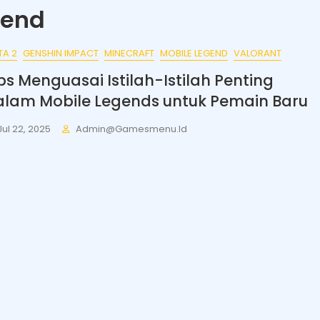
gend
TA 2
GENSHIN IMPACT
MINECRAFT
MOBILE LEGEND
VALORANT
ps Menguasai Istilah-Istilah Penting
alam Mobile Legends untuk Pemain Baru
Jul 22, 2025
Admin@gamesmenu.id