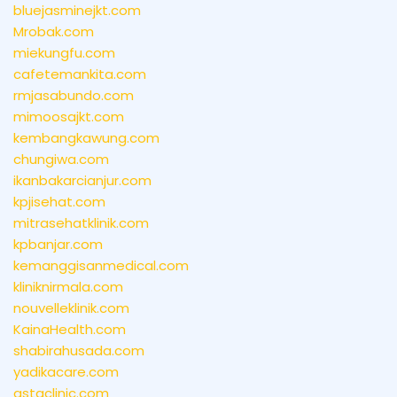
bluejasminejkt.com
Mrobak.com
miekungfu.com
cafetemankita.com
rmjasabundo.com
mimoosajkt.com
kembangkawung.com
chungiwa.com
ikanbakarcianjur.com
kpjisehat.com
mitrasehatklinik.com
kpbanjar.com
kemanggisanmedical.com
kliniknirmala.com
nouvelleklinik.com
KainaHealth.com
shabirahusada.com
yadikacare.com
astaclinic.com