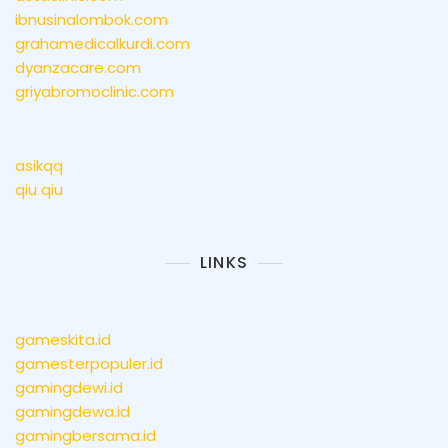
ibnusinalombok.com
grahamedicalkurdi.com
dyanzacare.com
griyabromoclinic.com
asikqq
qiu qiu
LINKS
gameskita.id
gamesterpopuler.id
gamingdewi.id
gamingdewa.id
gamingbersama.id