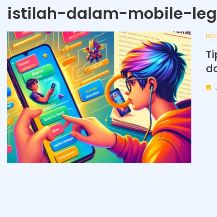
istilah-dalam-mobile-le
DO
Ti
d