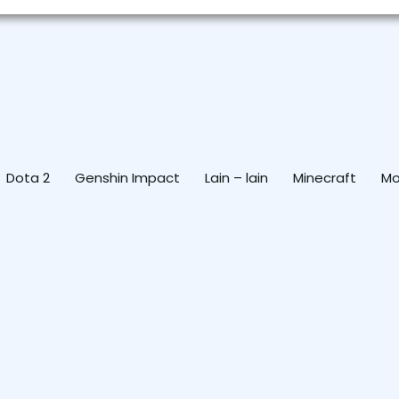
Dota 2
Genshin Impact
Lain – lain
Minecraft
Mo