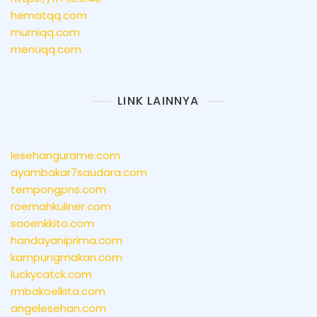
hematqq.com
murniqq.com
menuqq.com
LINK LAINNYA
lesehangurame.com
ayambakar7saudara.com
tempongpns.com
roemahkuliner.com
saoenkkito.com
handayaniprima.com
kampungmakan.com
luckycatck.com
rmbakoelkita.com
angelesehan.com