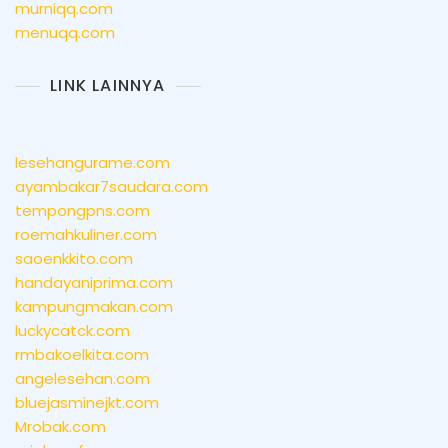
murniqq.com
menuqq.com
LINK LAINNYA
lesehangurame.com
ayambakar7saudara.com
tempongpns.com
roemahkuliner.com
saoenkkito.com
handayaniprima.com
kampungmakan.com
luckycatck.com
rmbakoelkita.com
angelesehan.com
bluejasminejkt.com
Mrobak.com