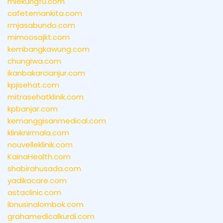
miekungfu.com
cafetemankita.com
rmjasabundo.com
mimoosajkt.com
kembangkawung.com
chungiwa.com
ikanbakarcianjur.com
kpjisehat.com
mitrasehatklinik.com
kpbanjar.com
kemanggisanmedical.com
kliniknirmala.com
nouvelleklinik.com
KainaHealth.com
shabirahusada.com
yadikacare.com
astaclinic.com
ibnusinalombok.com
grahamedicalkurdi.com