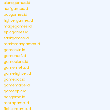
clansgames.id
nerfgames.id
botgames.id
fightergames.id
magegames.id
epicgames.id
tankgames.id
marksmangames.id
gameskin.id
gamenerf.id
gameclans.id
gamemeta.id
gamefighter.id
gamebot.id
gamemage.id
gameepic.id
botgame.id
metagame.id
fightergame.id