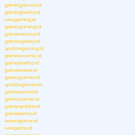
gamingaurora.id
gamingberita.id
newgaming.id
galaxygaming.id
gamesaurora.id
gamesgalaxy.id
updategaming.id
gamescosmic.id
gamesberita.id
gamesnews.id
galaxygames.id
updategames.id
gameaurora.id
gamecosmic.id
gameupdate.id
gameberita.id
auroragame.id
newgame.id