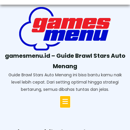
Skip
to
content
gamesmenu.id – Guide Brawl Stars Auto
Menang
Guide Brawl Stars Auto Menang ini bisa bantu kamu naik
level lebih cepat. Dari setting optimal hingga strategi
bertarung, semua dibahas tuntas dan jelas.