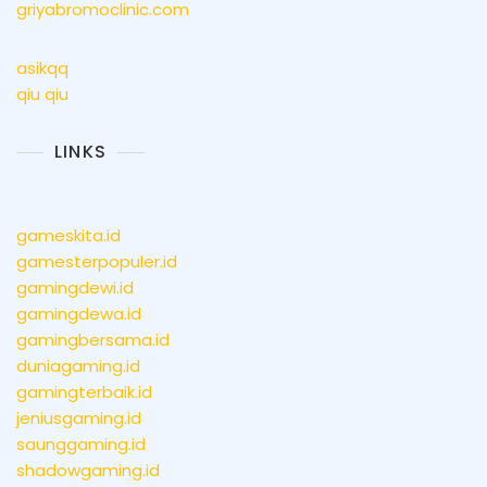
griyabromoclinic.com
asikqq
qiu qiu
LINKS
gameskita.id
gamesterpopuler.id
gamingdewi.id
gamingdewa.id
gamingbersama.id
duniagaming.id
gamingterbaik.id
jeniusgaming.id
saunggaming.id
shadowgaming.id