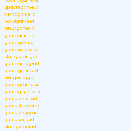
cosmicgame.id
updategame.id
beritagame.id
worldgame.id
jeniusgame.id
gamingnerf.id
gamingskin.id
gamingclans.id
clansgaming.id
gamingmage.id
gamingmeta.id
nerfgaming.id
gamingtanker.id
gamingfighter.id
gamesmeta.id
gamesfighter.id
gamesmage.id
gamesepic.id
clansgames.id