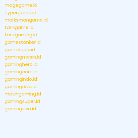
magegame.id
hypergame.id
marksmangame.id
tankgame.id
tankgaming.id
gamestanker.id
gamekidos.id
gamingmesin.id
gaminghero.id
gamingcore.id
gamingindo.id
gamingdiva.id
mesingaming.id
gamingsuper.id
gamingviva.id