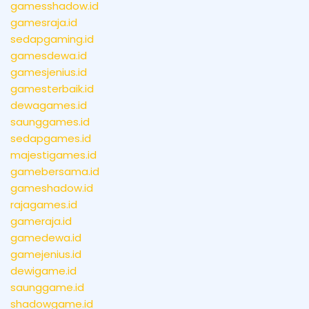
gamesshadow.id
gamesraja.id
sedapgaming.id
gamesdewa.id
gamesjenius.id
gamesterbaik.id
dewagames.id
saunggames.id
sedapgames.id
majestigames.id
gamebersama.id
gameshadow.id
rajagames.id
gameraja.id
gamedewa.id
gamejenius.id
dewigame.id
saunggame.id
shadowgame.id