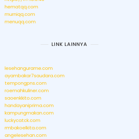
hematqq.com
murniqq.com
menuqq.com
LINK LAINNYA
lesehangurame.com
ayambakar7saudara.com
tempongpns.com
roemahkuliner.com
saoenkkito.com
handayaniprima.com
kampungmakan.com
luckycatck.com
rmbakoelkita.com
angelesehan.com