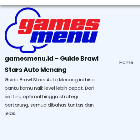
Skip
to
content
gamesmenu.id – Guide Brawl
Home
Stars Auto Menang
Guide Brawl Stars Auto Menang ini bisa
bantu kamu naik level lebih cepat. Dari
setting optimal hingga strategi
bertarung, semua dibahas tuntas dan
jelas.