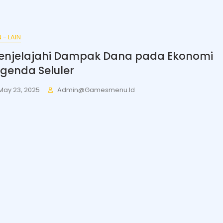
N - LAIN
enjelajahi Dampak Dana pada Ekonomi
genda Seluler
May 23, 2025
Admin@gamesmenu.id