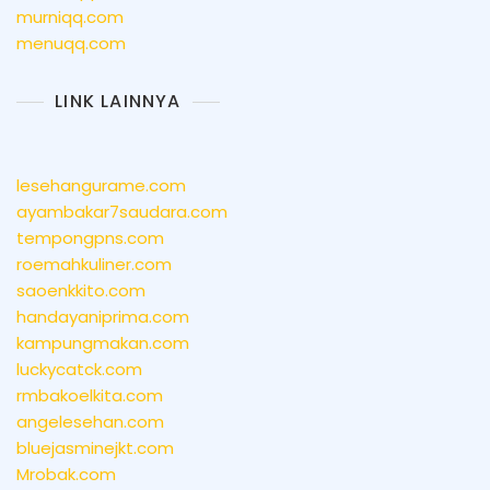
murniqq.com
menuqq.com
LINK LAINNYA
lesehangurame.com
ayambakar7saudara.com
tempongpns.com
roemahkuliner.com
saoenkkito.com
handayaniprima.com
kampungmakan.com
luckycatck.com
rmbakoelkita.com
angelesehan.com
bluejasminejkt.com
Mrobak.com