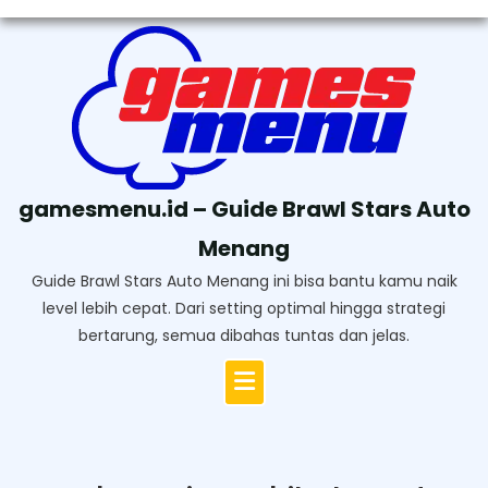
Skip
to
content
gamesmenu.id – Guide Brawl Stars Auto
Menang
Guide Brawl Stars Auto Menang ini bisa bantu kamu naik
level lebih cepat. Dari setting optimal hingga strategi
bertarung, semua dibahas tuntas dan jelas.