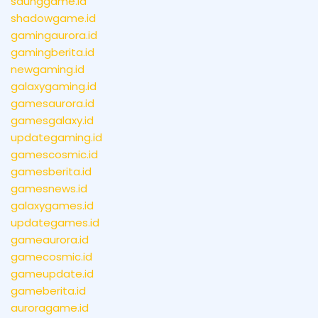
saunggame.id
shadowgame.id
gamingaurora.id
gamingberita.id
newgaming.id
galaxygaming.id
gamesaurora.id
gamesgalaxy.id
updategaming.id
gamescosmic.id
gamesberita.id
gamesnews.id
galaxygames.id
updategames.id
gameaurora.id
gamecosmic.id
gameupdate.id
gameberita.id
auroragame.id