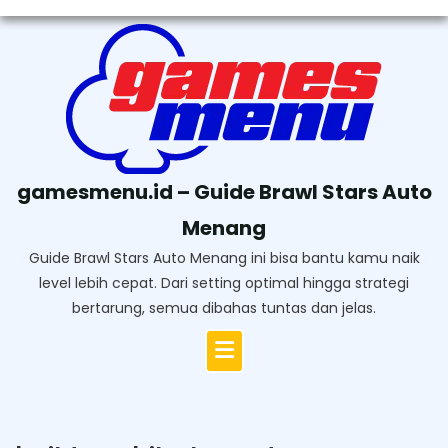
Skip
to
content
gamesmenu.id – Guide Brawl Stars Auto
Menang
Guide Brawl Stars Auto Menang ini bisa bantu kamu naik
level lebih cepat. Dari setting optimal hingga strategi
bertarung, semua dibahas tuntas dan jelas.