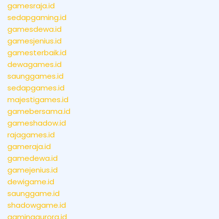
gamesraja.id
sedapgaming.id
gamesdewa.id
gamesjenius.id
gamesterbaik.id
dewagames.id
saunggames.id
sedapgames.id
majestigames.id
gamebersama.id
gameshadow.id
rajagames.id
gameraja.id
gamedewa.id
gamejenius.id
dewigame.id
saunggame.id
shadowgame.id
gamingaurora.id