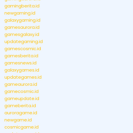
gamingberita.id
newgaming.id
galaxygaming.id
gamesaurora.id
gamesgalaxy.id
updategaming.id
gamescosmic.id
gamesberita.id
gamesnews.id
galaxygames.id
updategames.id
gameaurora.id
gamecosmic.id
gameupdate.id
gameberita.id
auroragame.id
newgame.id
cosmicgame.id