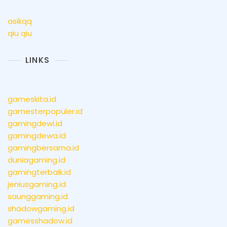
asikqq
qiu qiu
LINKS
gameskita.id
gamesterpopuler.id
gamingdewi.id
gamingdewa.id
gamingbersama.id
duniagaming.id
gamingterbaik.id
jeniusgaming.id
saunggaming.id
shadowgaming.id
gamesshadow.id