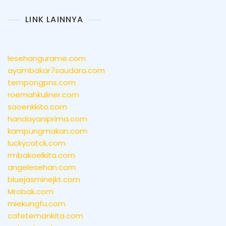
LINK LAINNYA
lesehangurame.com
ayambakar7saudara.com
tempongpns.com
roemahkuliner.com
saoenkkito.com
handayaniprima.com
kampungmakan.com
luckycatck.com
rmbakoelkita.com
angelesehan.com
bluejasminejkt.com
Mrobak.com
miekungfu.com
cafetemankita.com