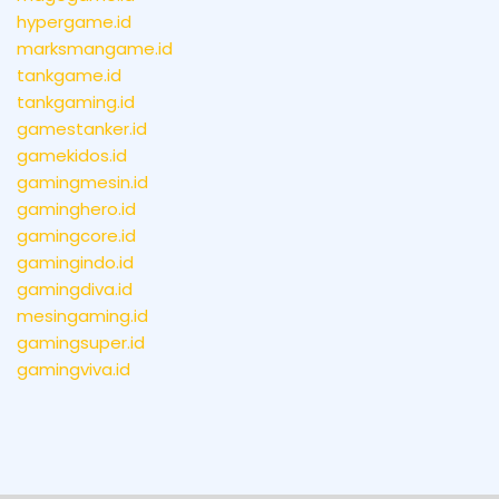
hypergame.id
marksmangame.id
tankgame.id
tankgaming.id
gamestanker.id
gamekidos.id
gamingmesin.id
gaminghero.id
gamingcore.id
gamingindo.id
gamingdiva.id
mesingaming.id
gamingsuper.id
gamingviva.id