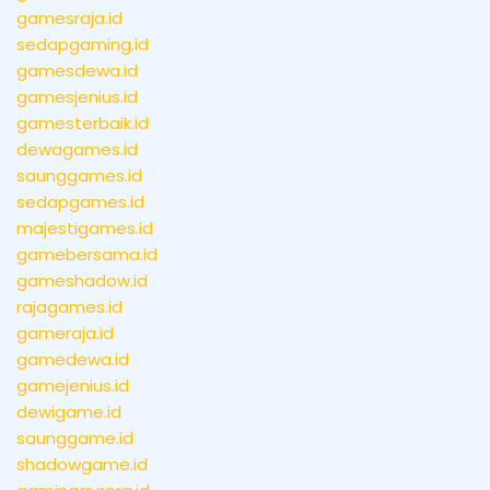
gamesraja.id
sedapgaming.id
gamesdewa.id
gamesjenius.id
gamesterbaik.id
dewagames.id
saunggames.id
sedapgames.id
majestigames.id
gamebersama.id
gameshadow.id
rajagames.id
gameraja.id
gamedewa.id
gamejenius.id
dewigame.id
saunggame.id
shadowgame.id