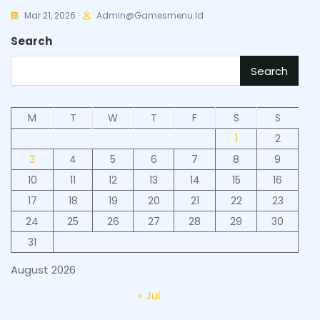
Mar 21, 2026
Admin@gamesmenu.id
Search
Search
M
T
W
T
F
S
S
1
2
3
4
5
6
7
8
9
10
11
12
13
14
15
16
17
18
19
20
21
22
23
24
25
26
27
28
29
30
31
August 2026
« Jul