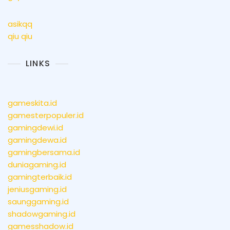
asikqq
qiu qiu
LINKS
gameskita.id
gamesterpopuler.id
gamingdewi.id
gamingdewa.id
gamingbersama.id
duniagaming.id
gamingterbaik.id
jeniusgaming.id
saunggaming.id
shadowgaming.id
gamesshadow.id