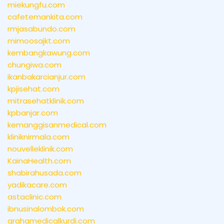
miekungfu.com
cafetemankita.com
rmjasabundo.com
mimoosajkt.com
kembangkawung.com
chungiwa.com
ikanbakarcianjur.com
kpjisehat.com
mitrasehatklinik.com
kpbanjar.com
kemanggisanmedical.com
kliniknirmala.com
nouvelleklinik.com
KainaHealth.com
shabirahusada.com
yadikacare.com
astaclinic.com
ibnusinalombok.com
grahamedicalkurdi.com