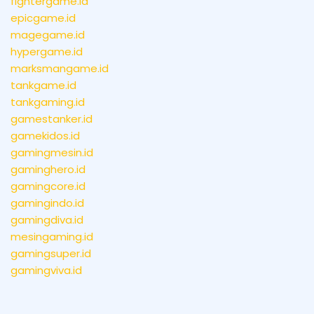
fightergame.id
epicgame.id
magegame.id
hypergame.id
marksmangame.id
tankgame.id
tankgaming.id
gamestanker.id
gamekidos.id
gamingmesin.id
gaminghero.id
gamingcore.id
gamingindo.id
gamingdiva.id
mesingaming.id
gamingsuper.id
gamingviva.id