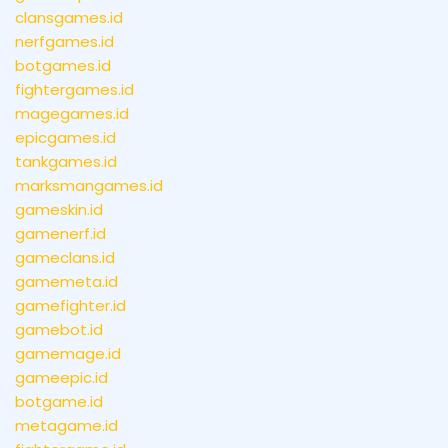
clansgames.id
nerfgames.id
botgames.id
fightergames.id
magegames.id
epicgames.id
tankgames.id
marksmangames.id
gameskin.id
gamenerf.id
gameclans.id
gamemeta.id
gamefighter.id
gamebot.id
gamemage.id
gameepic.id
botgame.id
metagame.id