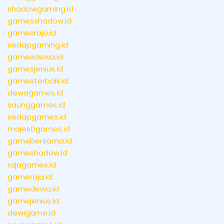
shadowgaming.id
gamesshadow.id
gamesraja.id
sedapgaming.id
gamesdewa.id
gamesjenius.id
gamesterbaik.id
dewagames.id
saunggames.id
sedapgames.id
majestigames.id
gamebersama.id
gameshadow.id
rajagames.id
gameraja.id
gamedewa.id
gamejenius.id
dewigame.id