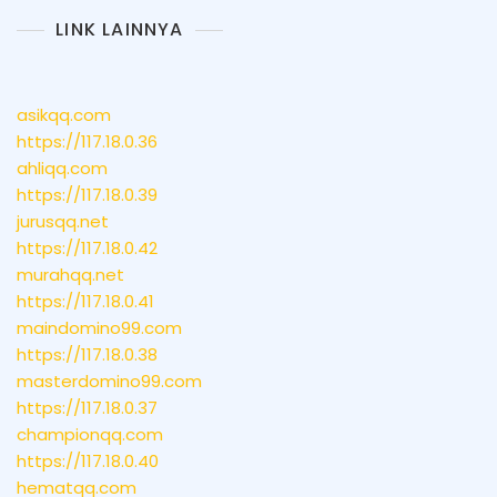
LINK LAINNYA
asikqq.com
https://117.18.0.36
ahliqq.com
https://117.18.0.39
jurusqq.net
https://117.18.0.42
murahqq.net
https://117.18.0.41
maindomino99.com
https://117.18.0.38
masterdomino99.com
https://117.18.0.37
championqq.com
https://117.18.0.40
hematqq.com