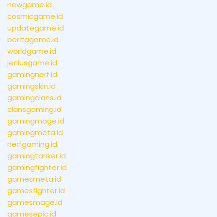
newgame.id
cosmicgame.id
updategame.id
beritagame.id
worldgame.id
jeniusgame.id
gamingnerf.id
gamingskin.id
gamingclans.id
clansgaming.id
gamingmage.id
gamingmeta.id
nerfgaming.id
gamingtanker.id
gamingfighter.id
gamesmeta.id
gamesfighter.id
gamesmage.id
gamesepic.id