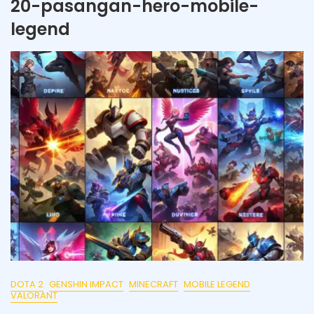
20-pasangan-hero-mobile-
legend
DOTA 2
GENSHIN IMPACT
MINECRAFT
MOBILE LEGEND
VALORANT