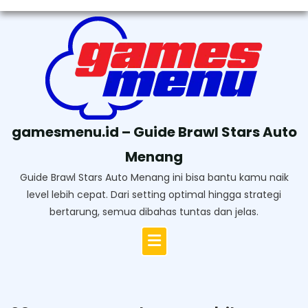
Skip
to
content
gamesmenu.id – Guide Brawl Stars Auto
Menang
Guide Brawl Stars Auto Menang ini bisa bantu kamu naik
level lebih cepat. Dari setting optimal hingga strategi
bertarung, semua dibahas tuntas dan jelas.