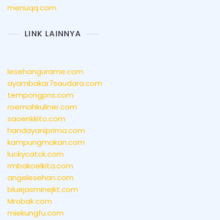
menuqq.com
LINK LAINNYA
lesehangurame.com
ayambakar7saudara.com
tempongpns.com
roemahkuliner.com
saoenkkito.com
handayaniprima.com
kampungmakan.com
luckycatck.com
rmbakoelkita.com
angelesehan.com
bluejasminejkt.com
Mrobak.com
miekungfu.com