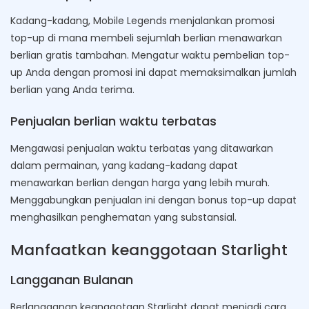
Kadang-kadang, Mobile Legends menjalankan promosi
top-up di mana membeli sejumlah berlian menawarkan
berlian gratis tambahan. Mengatur waktu pembelian top-
up Anda dengan promosi ini dapat memaksimalkan jumlah
berlian yang Anda terima.
Penjualan berlian waktu terbatas
Mengawasi penjualan waktu terbatas yang ditawarkan
dalam permainan, yang kadang-kadang dapat
menawarkan berlian dengan harga yang lebih murah.
Menggabungkan penjualan ini dengan bonus top-up dapat
menghasilkan penghematan yang substansial.
Manfaatkan keanggotaan Starlight
Langganan Bulanan
Berlangganan keanggotaan Starlight dapat menjadi cara