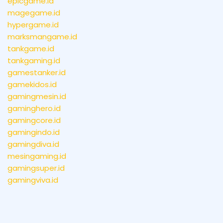
epicgame.id
magegame.id
hypergame.id
marksmangame.id
tankgame.id
tankgaming.id
gamestanker.id
gamekidos.id
gamingmesin.id
gaminghero.id
gamingcore.id
gamingindo.id
gamingdiva.id
mesingaming.id
gamingsuper.id
gamingviva.id