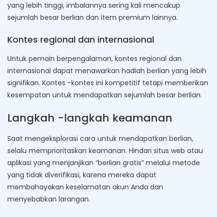
yang lebih tinggi, imbalannya sering kali mencakup
sejumlah besar berlian dan item premium lainnya.
Kontes regional dan internasional
Untuk pemain berpengalaman, kontes regional dan
internasional dapat menawarkan hadiah berlian yang lebih
signifikan. Kontes -kontes ini kompetitif tetapi memberikan
kesempatan untuk mendapatkan sejumlah besar berlian.
Langkah -langkah keamanan
Saat mengeksplorasi cara untuk mendapatkan berlian,
selalu memprioritaskan keamanan. Hindari situs web atau
aplikasi yang menjanjikan “berlian gratis” melalui metode
yang tidak diverifikasi, karena mereka dapat
membahayakan keselamatan akun Anda dan
menyebabkan larangan.