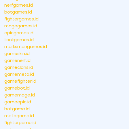
nerfgames.id
botgames.id
fightergames.id
magegames.id
epicgames.id
tankgames.id
marksmangames.id
gameskin.id
gamenerf.id
gameclans.id
gamemeta.id
gamefighter.id
gamebot.id
gamemage.id
gameepic.id
botgame.id
metagame.id
fightergame.id