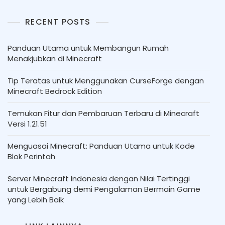
RECENT POSTS
Panduan Utama untuk Membangun Rumah
Menakjubkan di Minecraft
Tip Teratas untuk Menggunakan CurseForge dengan
Minecraft Bedrock Edition
Temukan Fitur dan Pembaruan Terbaru di Minecraft
Versi 1.21.51
Menguasai Minecraft: Panduan Utama untuk Kode
Blok Perintah
Server Minecraft Indonesia dengan Nilai Tertinggi
untuk Bergabung demi Pengalaman Bermain Game
yang Lebih Baik