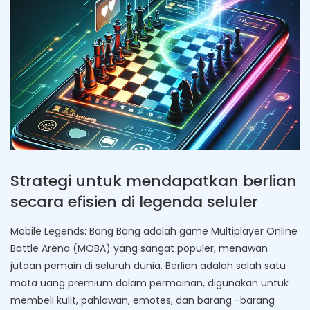
Strategi untuk mendapatkan berlian
secara efisien di legenda seluler
Mobile Legends: Bang Bang adalah game Multiplayer Online
Battle Arena (MOBA) yang sangat populer, menawan
jutaan pemain di seluruh dunia. Berlian adalah salah satu
mata uang premium dalam permainan, digunakan untuk
membeli kulit, pahlawan, emotes, dan barang -barang