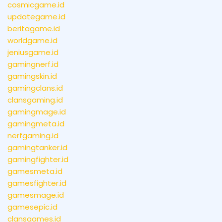
cosmicgame.id
updategame.id
beritagame.id
worldgame.id
jeniusgame.id
gamingnerf.id
gamingskin.id
gamingclans.id
clansgaming.id
gamingmage.id
gamingmeta.id
nerfgaming.id
gamingtanker.id
gamingfighter.id
gamesmeta.id
gamesfighter.id
gamesmage.id
gamesepic.id
clansgames.id