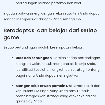
perlindungan selama pertempuran kecil.
Ingatlah bahwa sinergi dengan rekan satu tim Anda dapat
sangat memperkuat dampak Anda sebagai DM.
Beradaptasi dan belajar dari setiap
game
Setiap pertandingan adalah kesempatan belajar:
Ulas dan renungkan
: Setelah setiap pertandingan,
luangkan waktu untuk menganalisis kinerja Anda.
Identifikasi kesalahan langkah dan strategi tentang
bagaimana Anda dapat meningkatkan.
Menganalisis lawan pemain DM
: Amati taktik dan
keputusan DM tinggi yang Anda temui untuk
mengintegrasikan strategi yang efektif ke dalam
gameplay Anda.