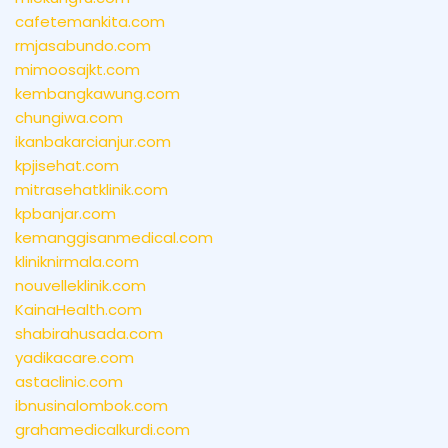
cafetemankita.com
rmjasabundo.com
mimoosajkt.com
kembangkawung.com
chungiwa.com
ikanbakarcianjur.com
kpjisehat.com
mitrasehatklinik.com
kpbanjar.com
kemanggisanmedical.com
kliniknirmala.com
nouvelleklinik.com
KainaHealth.com
shabirahusada.com
yadikacare.com
astaclinic.com
ibnusinalombok.com
grahamedicalkurdi.com