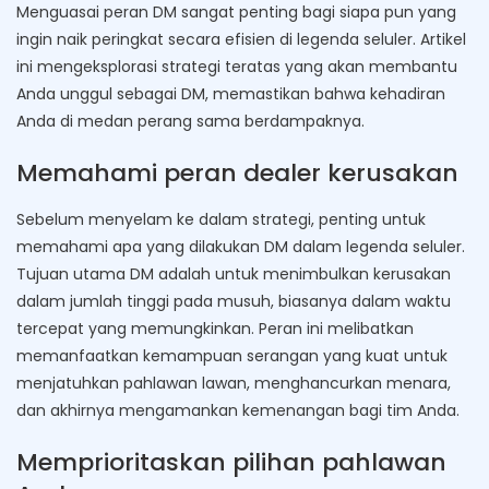
Menguasai peran DM sangat penting bagi siapa pun yang
ingin naik peringkat secara efisien di legenda seluler. Artikel
ini mengeksplorasi strategi teratas yang akan membantu
Anda unggul sebagai DM, memastikan bahwa kehadiran
Anda di medan perang sama berdampaknya.
Memahami peran dealer kerusakan
Sebelum menyelam ke dalam strategi, penting untuk
memahami apa yang dilakukan DM dalam legenda seluler.
Tujuan utama DM adalah untuk menimbulkan kerusakan
dalam jumlah tinggi pada musuh, biasanya dalam waktu
tercepat yang memungkinkan. Peran ini melibatkan
memanfaatkan kemampuan serangan yang kuat untuk
menjatuhkan pahlawan lawan, menghancurkan menara,
dan akhirnya mengamankan kemenangan bagi tim Anda.
Memprioritaskan pilihan pahlawan