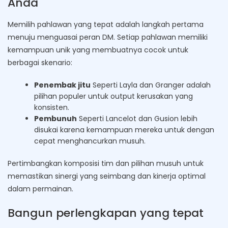
Anda
Memilih pahlawan yang tepat adalah langkah pertama
menuju menguasai peran DM. Setiap pahlawan memiliki
kemampuan unik yang membuatnya cocok untuk
berbagai skenario:
Penembak jitu
Seperti Layla dan Granger adalah
pilihan populer untuk output kerusakan yang
konsisten.
Pembunuh
Seperti Lancelot dan Gusion lebih
disukai karena kemampuan mereka untuk dengan
cepat menghancurkan musuh.
Pertimbangkan komposisi tim dan pilihan musuh untuk
memastikan sinergi yang seimbang dan kinerja optimal
dalam permainan.
Bangun perlengkapan yang tepat