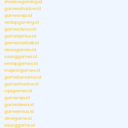
shadowgaming.id
gamesshadow.id
gamesraja.id
sedapgaming.id
gamesdewa.id
gamesjenius.id
gamesterbaik.id
dewagames.id
saunggames.id
sedapgames.id
majestigames.id
gamebersama.id
gameshadow.id
rajagames.id
gameraja.id
gamedewa.id
gamejenius.id
dewigame.id
saunggame.id