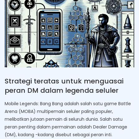
Strategi teratas untuk menguasai
peran DM dalam legenda seluler
Mobile Legends: Bang Bang adalah salah satu game Battle
Arena (MOBA) multipemain seluler paling populer,
melibatkan jutaan pemain di seluruh dunia. Salah satu
peran penting dalam permainan adalah Dealer Damage
(DM), kadang -kadang disebut sebagai peran inti.