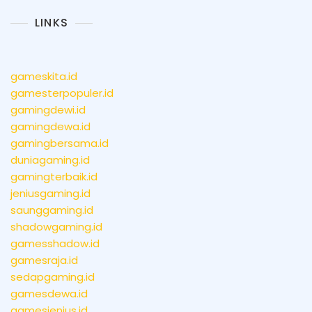
LINKS
gameskita.id
gamesterpopuler.id
gamingdewi.id
gamingdewa.id
gamingbersama.id
duniagaming.id
gamingterbaik.id
jeniusgaming.id
saunggaming.id
shadowgaming.id
gamesshadow.id
gamesraja.id
sedapgaming.id
gamesdewa.id
gamesjenius.id