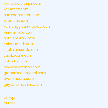
ikanbakarcianjur.com
kpjisehat.com
mitrasehatklinik.com
kpbanjar.com
kemanggisanmedical.com
kliniknirmala.com
nouvelleklinik.com
KainaHealth.com
shabirahusada.com
yadikacare.com
astaclinic.com
ibnusinalombok.com
grahamedicalkurdi.com
dyanzacare.com
griyabromoclinic.com
asikqq
qiu qiu