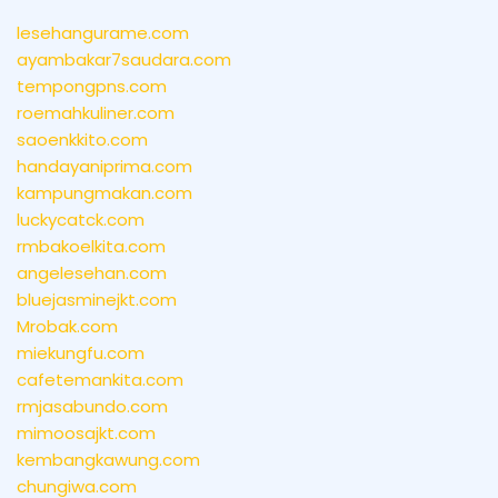
lesehangurame.com
ayambakar7saudara.com
tempongpns.com
roemahkuliner.com
saoenkkito.com
handayaniprima.com
kampungmakan.com
luckycatck.com
rmbakoelkita.com
angelesehan.com
bluejasminejkt.com
Mrobak.com
miekungfu.com
cafetemankita.com
rmjasabundo.com
mimoosajkt.com
kembangkawung.com
chungiwa.com