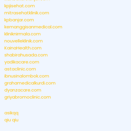
kpjisehat.com
mitrasehatklinik.com
kpbanjar.com
kemanggisanmedical.com
kliniknirmala.com
nouvelleklinik.com
KainaHealth.com
shabirahusada.com
yadikacare.com
astaclinic.com
ibnusinalombok.com
grahamedicalkurdi.com
dyanzacare.com
griyabromoclinic.com
asikqq
qiu qiu