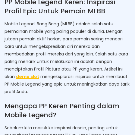
PP Mobile Legend Keren: Inspirasi
Profil Epic Untuk Pemain MLBB
Mobile Legend: Bang Bang (MLBB) adalah salah satu
permainan mobile yang paling populer di dunia. Dengan
jutaan pemain aktif harian, para pemain sering mencari
cara untuk mengekspresikan diri mereka dan
membedakan profil mereka dari yang lain. Salah satu cara
paling menarik untuk melakukan ini adalah dengan
menciptakan Profil Picture atau PP yang keren. Artikel ini
akan
demo slot
mengeksplorasi inspirasi untuk membuat
PP Mobile Legend yang epic untuk meningkatkan daya tarik
profil Anda.
Mengapa PP Keren Penting dalam
Mobile Legend?
Sebelum kita masuk ke inspirasi desain, penting untuk