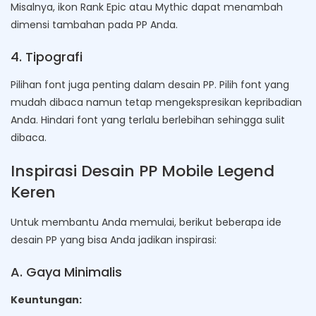
Misalnya, ikon Rank Epic atau Mythic dapat menambah
dimensi tambahan pada PP Anda.
4. Tipografi
Pilihan font juga penting dalam desain PP. Pilih font yang
mudah dibaca namun tetap mengekspresikan kepribadian
Anda. Hindari font yang terlalu berlebihan sehingga sulit
dibaca.
Inspirasi Desain PP Mobile Legend
Keren
Untuk membantu Anda memulai, berikut beberapa ide
desain PP yang bisa Anda jadikan inspirasi:
A. Gaya Minimalis
Keuntungan: