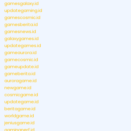
gamesgalaxy.id
updategaming.id
gamescosmic.id
gamesberita.id
gamesnews.id
galaxygames.id
updategames.id
gameaurora.id
gamecosmic.id
gameupdate.id
gameberita.id
auroragame.id
newgame.id
cosmicgame.id
updategame.id
beritagame.id
worldgame.id
jeniusgame.id
gamingnerf.id