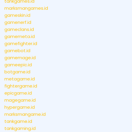
tankgames.id
marksmangames.id
gameskin.id
gamenerf.id
gameclans.id
gamemeta.id
gamefighter.id
gamebot.id
gamemage.id
gameepic.id
botgame.id
metagame.id
fightergame.id
epicgame.id
magegame.id
hypergame.id
marksmangame.id
tankgame.id
tankgaming.id