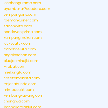
lesehangurame.com
ayambakar7saudara.com
tempongpns.com
roemahkuliner.com
saoenkkito.com
handayaniprima.com
kampungmakan.com
luckycatck.com
rmbakoelkita.com
angelesehan.com
bluejasminejkt.com
Mrobak.com
miekungfu.com
cafetemankita.com
rmjasabundo.com
mimoosajkt.com
kembangkawung.com
chungiwa.com
ikanbakarcianjur.com