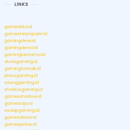
LINKS
gameskita.id
gamesterpopuler.id
gamingdewi.id
gamingdewa.id
gamingbersama.id
duniagaming.id
gamingterbaik.id
jeniusgaming.id
saunggaming.id
shadowgaming.id
gamesshadow.id
gamesraja.id
sedapgaming.id
gamesdewa.id
gamesjenius.id