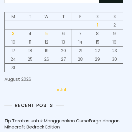
M
T
W
T
F
S
S
1
2
3
4
5
6
7
8
9
10
11
12
13
14
15
16
17
18
19
20
21
22
23
24
25
26
27
28
29
30
31
August 2026
« Jul
RECENT POSTS
Tip Teratas untuk Menggunakan CurseForge dengan
Minecraft Bedrock Edition