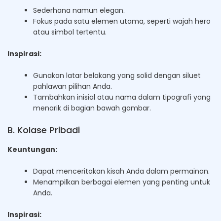
Sederhana namun elegan.
Fokus pada satu elemen utama, seperti wajah hero
atau simbol tertentu.
Inspirasi:
Gunakan latar belakang yang solid dengan siluet
pahlawan pilihan Anda.
Tambahkan inisial atau nama dalam tipografi yang
menarik di bagian bawah gambar.
B. Kolase Pribadi
Keuntungan:
Dapat menceritakan kisah Anda dalam permainan.
Menampilkan berbagai elemen yang penting untuk
Anda.
Inspirasi: