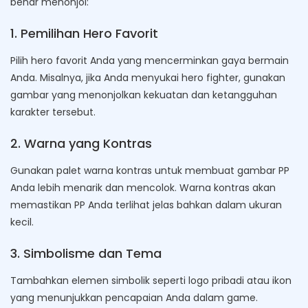
benar menonjol:
1. Pemilihan Hero Favorit
Pilih hero favorit Anda yang mencerminkan gaya bermain
Anda. Misalnya, jika Anda menyukai hero fighter, gunakan
gambar yang menonjolkan kekuatan dan ketangguhan
karakter tersebut.
2. Warna yang Kontras
Gunakan palet warna kontras untuk membuat gambar PP
Anda lebih menarik dan mencolok. Warna kontras akan
memastikan PP Anda terlihat jelas bahkan dalam ukuran
kecil.
3. Simbolisme dan Tema
Tambahkan elemen simbolik seperti logo pribadi atau ikon
yang menunjukkan pencapaian Anda dalam game.