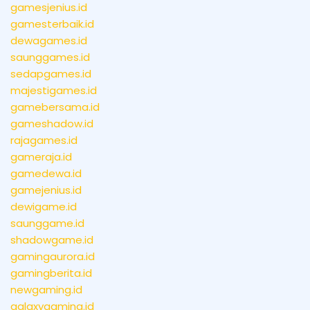
gamesjenius.id
gamesterbaik.id
dewagames.id
saunggames.id
sedapgames.id
majestigames.id
gamebersama.id
gameshadow.id
rajagames.id
gameraja.id
gamedewa.id
gamejenius.id
dewigame.id
saunggame.id
shadowgame.id
gamingaurora.id
gamingberita.id
newgaming.id
galaxygaming.id