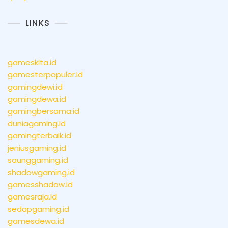
LINKS
gameskita.id
gamesterpopuler.id
gamingdewi.id
gamingdewa.id
gamingbersama.id
duniagaming.id
gamingterbaik.id
jeniusgaming.id
saunggaming.id
shadowgaming.id
gamesshadow.id
gamesraja.id
sedapgaming.id
gamesdewa.id