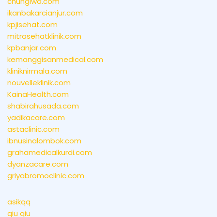
chungiwa.com
ikanbakarcianjur.com
kpjisehat.com
mitrasehatklinik.com
kpbanjar.com
kemanggisanmedical.com
kliniknirmala.com
nouvelleklinik.com
KainaHealth.com
shabirahusada.com
yadikacare.com
astaclinic.com
ibnusinalombok.com
grahamedicalkurdi.com
dyanzacare.com
griyabromoclinic.com
asikqq
qiu qiu