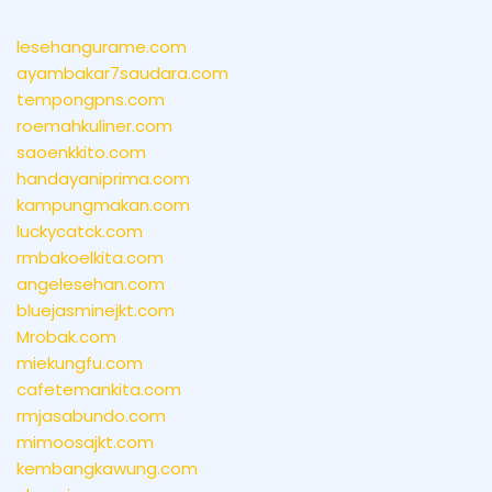
lesehangurame.com
ayambakar7saudara.com
tempongpns.com
roemahkuliner.com
saoenkkito.com
handayaniprima.com
kampungmakan.com
luckycatck.com
rmbakoelkita.com
angelesehan.com
bluejasminejkt.com
Mrobak.com
miekungfu.com
cafetemankita.com
rmjasabundo.com
mimoosajkt.com
kembangkawung.com