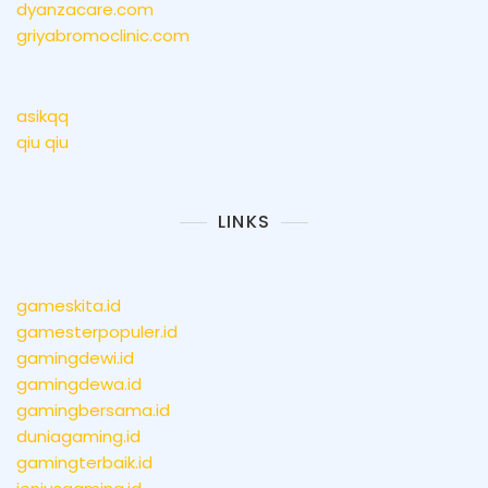
dyanzacare.com
griyabromoclinic.com
asikqq
qiu qiu
LINKS
gameskita.id
gamesterpopuler.id
gamingdewi.id
gamingdewa.id
gamingbersama.id
duniagaming.id
gamingterbaik.id