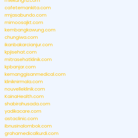
miekungfu.com
cafetemankita.com
rmjasabundo.com
mimoosajkt.com
kembangkawung.com
chungiwa.com
ikanbakarcianjur.com
kpjisehat.com
mitrasehatklinik.com
kpbanjar.com
kemanggisanmedical.com
kliniknirmala.com
nouvelleklinik.com
KainaHealth.com
shabirahusada.com
yadikacare.com
astaclinic.com
ibnusinalombok.com
grahamedicalkurdi.com