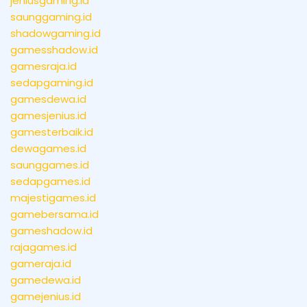
jeniusgaming.id
saunggaming.id
shadowgaming.id
gamesshadow.id
gamesraja.id
sedapgaming.id
gamesdewa.id
gamesjenius.id
gamesterbaik.id
dewagames.id
saunggames.id
sedapgames.id
majestigames.id
gamebersama.id
gameshadow.id
rajagames.id
gameraja.id
gamedewa.id
gamejenius.id