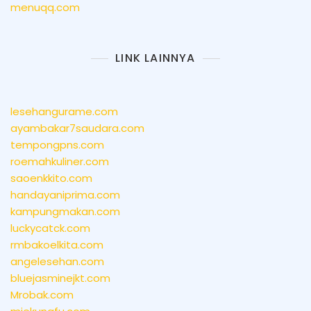
menuqq.com
LINK LAINNYA
lesehangurame.com
ayambakar7saudara.com
tempongpns.com
roemahkuliner.com
saoenkkito.com
handayaniprima.com
kampungmakan.com
luckycatck.com
rmbakoelkita.com
angelesehan.com
bluejasminejkt.com
Mrobak.com