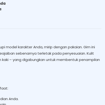
nda
a
pi model karakter Anda, mirip dengan pakaian. Gim ini
keajaiban sebenarnya terletak pada penyesuaian. Kulit
dan kaki – yang digabungkan untuk membentuk penampilan
faat:
adian Anda.
ain.