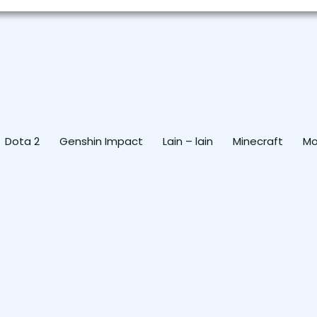
Dota 2
Genshin Impact
Lain – lain
Minecraft
Mo